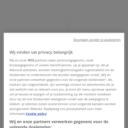
(Gelderland)
Verwacht
Doorgaan zonder te accepteren
Aldi
Wij vinden uw privacy belangrijk
Kortingen en acties
Wij en onze
1012
partners slaan persoonsgegevens, zoals
browsegegevens of unieke identificatoren, op je apparaat op. Als je
Verloopt 16-8
Scherpenzeel (Gelderland)
Akkoord selecteert, worden trackingtechnologieën ingeschakeld om de
Nieuw
doeleinden te ondersteunen die worden weergegeven onder „Wij en
onze partners verwerken gegevens voor de volgende doeleinden”. Als
trackers zijn uitgeschakeld, zijn sommige content en advertenties die je
ziet wellicht niet zo relevant voor jou. Je kunt dit menu opnieuw openen
om je keuzes te wijzigen of je toestemming op elk moment intrekken
Plus
door op de link Doeleinden weergeven onder aan de webpagina te
klikken. Je selecties zullen overal binnen onze volgende kanalen worden
Bespaar nu met onze deals
doorgevoerd: Website. Raadpleeg ons privacybeleid voor meer
informatie.
Cookie policy
Verloopt 11-8
Scherpenzeel (Gelderland)
Wij en onze partners verwerken gegevens voor de
Nieuw
volgende doeleinden: