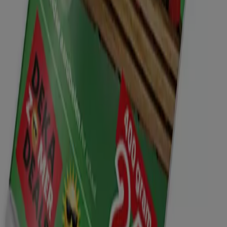
Almere
Enschede
Bekijk meer steden
Tiendeo international
España
Italia
United Kingdom
México
Brasil
Colombia
Argentina
France
United States
Nederland
Deutschland
Perú
Chile
Portugal
Australia
Türkiye
Polska
Norge
Österreich
Sverige
Ecuador
Singapore
South Africa
Canada
Danmark
Suomi
日本
Ελλάδα
한국
Belgique
Schweiz
United Arab Emirates
România
Maroc
Ceská republika
Slovenská republika
Magyarország
България
Advertentie