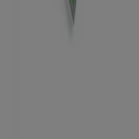
Marketing en bedrijfsaanvragen
Winkel verkeerd weergegeven op de kaart
Wekelijkse advertentiefeedback
Technische problemen en algemene feedback
Index
Merken
Lokale merken
Winkels
Winkels in de buurt
Producten
Lokale producten
Steden
Download de Tiendeo app