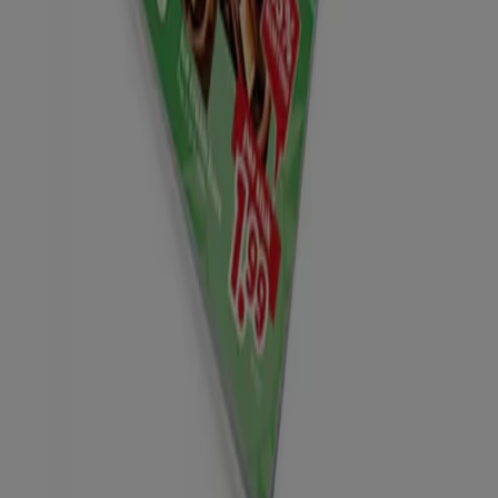
Tiendeo is onderdeel van Shopfully, het techbedrijf dat
lokaal winkelen wereldwijd opnieuw uitvindt.
Tiendeo
Wat we doen
Zakelijke oplossingen
Nieuws en media
Met ons samenwerken
Contact