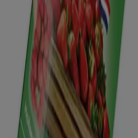
Aanbevolen aanbiedingen
TV
smart
tv
Zwemkleding
Badpak
Naaimachine
wandelschoenen
doe-
het-zelf
mosselen
kersen
Tiendeo in jouw stad
Amsterdam
Rotterdam
Den Haag
Utrecht
Eindhoven
Groningen
Haarlem
Breda
Tilburg
Arnhem
Nijmegen
Zwolle
Amersfoort
Apeldoorn