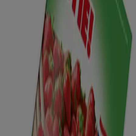
Onze beste koopjes
Verloopt 10-8
Scherpenzeel (Gelderland)
Nieuw
Dekamarkt
Nieuwe aanbiedingen om te ontdekken
Verloopt 10-8
Scherpenzeel (Gelderland)
Meer tonen
Advertentie