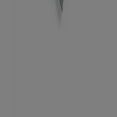
Wekelijkse advertentiefeedback
Technische problemen en algemene feedback
Index
Merken
Lokale merken
Winkels
Winkels in de buurt
Producten
Lokale producten
Steden
Download de Tiendeo app