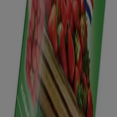
Aanbevolen aanbiedingen
TV
smart
tv
Zwemkleding
Badpak
Naaimachine
wandelschoenen
doe-
het-zelf
mosselen
kersen
Tiendeo in jouw stad
Amsterdam
Rotterdam
Den Haag
Utrecht
Eindhoven
Groningen
Haarlem
Breda
Tilburg
Arnhem
Nijmegen
Zwolle
Amersfoort
Apeldoorn
Almere
Enschede