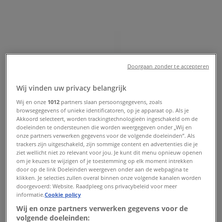
Verwacht
Aldi
Doorgaan zonder te accepteren
Kortingen en acties
Wij vinden uw privacy belangrijk
Verloopt 16-8
Rhoon
Wij en onze
1012
partners slaan persoonsgegevens, zoals
Nieuw
browsegegevens of unieke identificatoren, op je apparaat op. Als je
Akkoord selecteert, worden trackingtechnologieën ingeschakeld om de
doeleinden te ondersteunen die worden weergegeven onder „Wij en
onze partners verwerken gegevens voor de volgende doeleinden”. Als
trackers zijn uitgeschakeld, zijn sommige content en advertenties die je
Plus
ziet wellicht niet zo relevant voor jou. Je kunt dit menu opnieuw openen
om je keuzes te wijzigen of je toestemming op elk moment intrekken
Bespaar nu met onze deals
door op de link Doeleinden weergeven onder aan de webpagina te
klikken. Je selecties zullen overal binnen onze volgende kanalen worden
doorgevoerd: Website. Raadpleeg ons privacybeleid voor meer
Verloopt 11-8
Rhoon
informatie.
Cookie policy
Nieuw
Wij en onze partners verwerken gegevens voor de
volgende doeleinden: