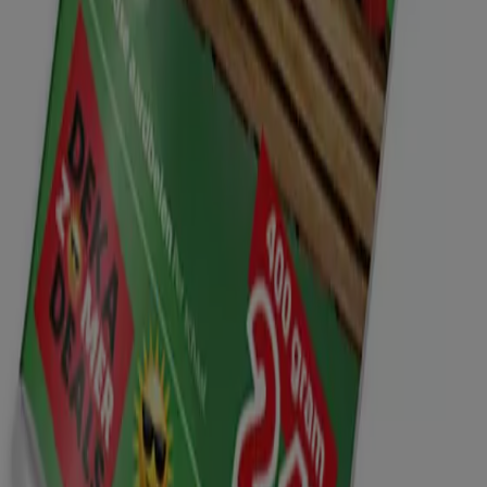
Bekijk meer steden
Tiendeo international
España
Italia
United Kingdom
México
Brasil
Colombia
Argentina
France
United States
Nederland
Deutschland
Perú
Chile
Portugal
Australia
Türkiye
Polska
Norge
Österreich
Sverige
Ecuador
Singapore
South Africa
Canada
Danmark
Suomi
日本
Ελλάδα
한국
Belgique
Schweiz
United Arab Emirates
România
Maroc
Ceská republika
Slovenská republika
Magyarország
България
Advertentie