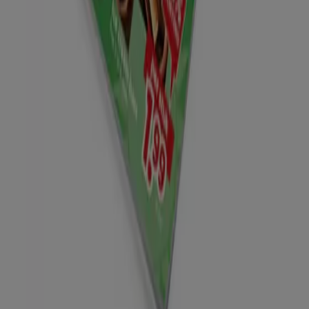
Tiendeo is onderdeel van Shopfully, het techbedrijf dat
lokaal winkelen wereldwijd opnieuw uitvindt.
Tiendeo
Wat we doen
Zakelijke oplossingen
Nieuws en media
Met ons samenwerken
Contact
Marketing en bedrijfsaanvragen
Winkel verkeerd weergegeven op de kaart