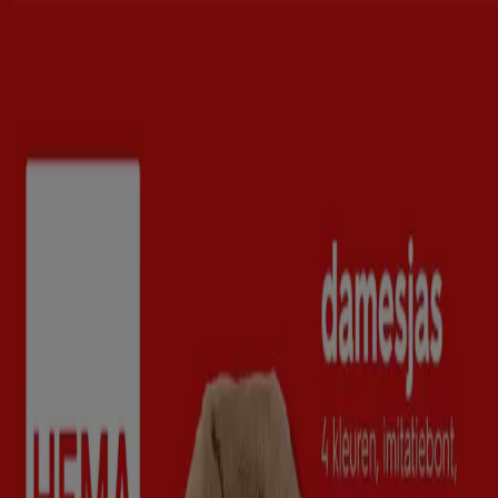
U bevindt zich hier:
Assen
Featured
Supermarkt
Kleding, Schoenen &
Accessoires
Warenhuis
Bouwmarkt & Tuin
Wonen &
Meubels
Computers & Elektronica
Drogisterij &
Parfumerie
Baby, Kind &
Speelgoed
Sport
Restaurants
Opticien
Boeken &
Muziek
Auto & Fiets
Biomarkt
Vakantie & Reizen
Advertentie
Topcatalogi in Assen