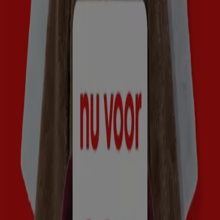
Almere
Enschede
Bekijk meer steden
Welke aanbiedingen kan ik vinden
in Assen?
Assen
is natuurlijk bekend om de
ttAssen
. Het
Circuit
in
Assen
wordt onder meer gebruikt voor de
TT Assen
, WK
Superbike en het Brits kampioenschap superbike.
Assen
heeft ook een
bevrijdingsfestival
, wat ieder jaar druk
bezocht wordt. Het Drents
Museum
ligt in het centrum van
Assen
en
heeft
een grote variëteit aan collecties met onder
andere bodemvondsten uit de prehistorie en de Romeinse
tijd. Er zijn verschillende winkelcentra in
Assen
. Eén
daarvan is winkelcentrum
’t Forum
. Hier kun je
overdekt
winkelen
, met een groot aanbod aan
schoenen
,
modezaken, juweliers, boekenhandels en speciaalzaken.
Assen
heeft ook het Mercurius winkelcentrum waar je stijlvol
kunt shoppen.
Mediamarkt
ontbreekt uiteraard ook niet
binnen het winkelaanbod. Aan de ringweg van
Assen
zit