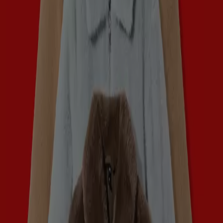
Folder van volgende week
Verloopt 15-8
Assen
Nieuw
Hema
Onze beste koopjes
Verloopt 16-8
Assen
Meer tonen
Advertentie