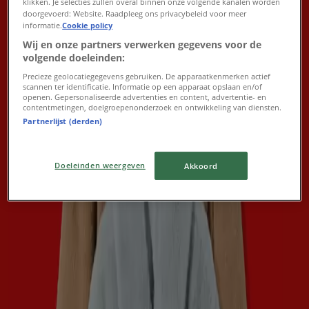
klikken. Je selecties zullen overal binnen onze volgende kanalen worden
doorgevoerd: Website. Raadpleeg ons privacybeleid voor meer
Karwei
informatie.
Cookie policy
Wij en onze partners verwerken gegevens voor de
Bekijk de nieuwe folder vol scherpe
volgende doeleinden:
aanbiedingen
Precieze geolocatiegegevens gebruiken. De apparaatkenmerken actief
scannen ter identificatie. Informatie op een apparaat opslaan en/of
openen. Gepersonaliseerde advertenties en content, advertentie- en
Verloopt 16-8
Assen
contentmetingen, doelgroepenonderzoek en ontwikkeling van diensten.
Nieuw
Partnerlijst (derden)
Doeleinden weergeven
Akkoord
Intratuin
Intratuin folder
Verloopt 16-8
Assen
Nieuw
Vomar