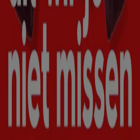
Met ons samenwerken
Contact
Marketing en bedrijfsaanvragen
Winkel verkeerd weergegeven op de kaart
Wekelijkse advertentiefeedback
Technische problemen en algemene feedback
Index
Merken
Lokale merken
Winkels
Winkels in de buurt
Producten
Lokale producten