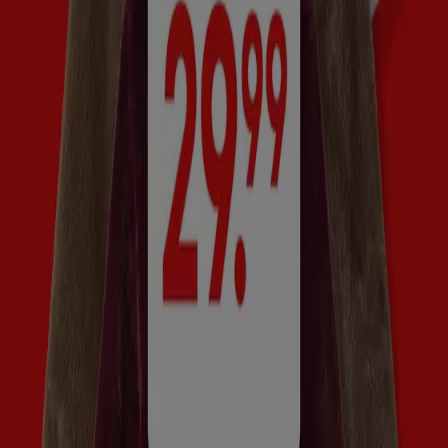
tuincentrum
Tuinland
, waar het goed winkelen is voor al
jouw tuinbenodigdheden. De
winkels
van
Woonboulevard
Assen
zijn gevestigd aan Borgstee en hier kun je terecht
voor al jouw woonwensen.
Visser
, totaalleverancier voor de
bouw en wegenbouw, is ook een bekend bedrijf in
Assen
.
Koopavond
in het centrum van
Assen
is op vrijdag. Voor de
koopzondag
in
Assen
en de
koopzondag
bij de
woonboulevard
kun je kijken op tiendeo.nl.
Tiendeo international
España
Italia
United Kingdom
México
Brasil
Colombia
Argentina
France
United States
Nederland
Deutschland
Perú
Chile
Portugal
Australia
Türkiye
Polska
Norge
Österreich
Sverige
Ecuador
Singapore
South Africa
Canada
Danmark
Suomi
日本
Ελλάδα
한국
Belgique
Schweiz
United Arab Emirates
România
Maroc
Ceská republika
Slovenská republika
Magyarország
България