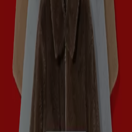
Aanbevolen aanbiedingen
TV
smart
tv
Zwemkleding
Badpak
Naaimachine
wandelschoenen
doe-
het-zelf
mosselen
kersen
Tiendeo in jouw stad
Amsterdam
Rotterdam
Den Haag
Utrecht
Eindhoven
Groningen
Haarlem
Breda
Tilburg
Arnhem
Nijmegen
Zwolle
Amersfoort
Apeldoorn