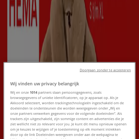
Nieuw
Xenos
Speciale aanbiedingen voor u
Verloopt 23-8
Assen
Nieuw
Doorgaan zonder te accepteren
Wij vinden uw privacy belangrijk
Aldi
Wij en onze
1014
partners slaan persoonsgegevens, zoals
browsegegevens of unieke identificatoren, op je apparaat op. Als je
Akkoord selecteert, worden trackingtechnologieën ingeschakeld om de
Geweldig aanbod voor alle klanten
doeleinden te ondersteunen die worden weergegeven onder „Wij en
onze partners verwerken gegevens voor de volgende doeleinden”. Als
trackers zijn uitgeschakeld, zijn sommige content en advertenties die je
Verloopt 16-8
Assen
ziet wellicht niet zo relevant voor jou. Je kunt dit menu opnieuw openen
Nieuw
om je keuzes te wijzigen of je toestemming op elk moment intrekken
door op de link Doeleinden weergeven onder aan de webpagina te