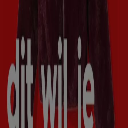
Tiendeo is onderdeel van Shopfully, het techbedrijf dat
lokaal winkelen wereldwijd opnieuw uitvindt.
Tiendeo
Wat we doen
Zakelijke oplossingen
Nieuws en media