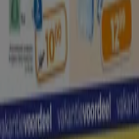
Winkel verkeerd weergegeven op de kaart
Wekelijkse advertentiefeedback
Technische problemen en algemene feedback
Index
Merken
Lokale merken
Winkels
Winkels in de buurt
Producten
Lokale producten
Steden
Download de Tiendeo app