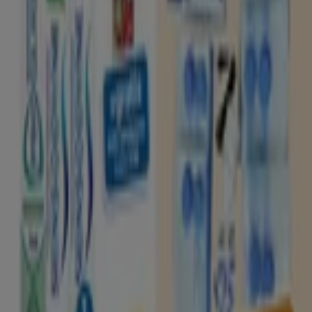
Tiendeo is onderdeel van Shopfully, het techbedrijf dat
lokaal winkelen wereldwijd opnieuw uitvindt.
Tiendeo
Wat we doen
Zakelijke oplossingen
Nieuws en media
Met ons samenwerken
Contact
Marketing en bedrijfsaanvragen