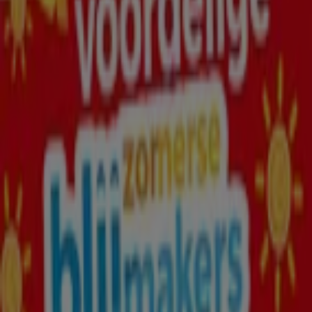
Drogisterij & Parfumerie catalogi in
Enschede
Flyers en beste aanbiedingen in
Enschede
TV
smart
tv
Zwemkleding
Badpak
Naaimachine
wandelschoenen
doe-
het-zelf
mosselen
kersen
Drogisterij & Parfumerie in andere
steden
Amsterdam
Rotterdam
Den Haag
Utrecht
Eindhoven
Groningen
Haarlem
Breda
Tilburg