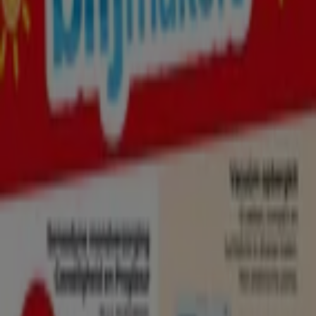
Arnhem
Nijmegen
Zwolle
Amersfoort
Apeldoorn
Almere
Enschede
Bekijk meer steden
Deze categorie is gewijd aan
schoonheid
en
welzijn
.
Parfumerieën
en
drogisterijen
hebben vaak zeer
vergelijkbaar aanbod. Daarom is het nuttig om
prijzen
met elkaar te vergelijken
en op de hoogte te zijn van
actuele aanbiedingen
zodat je het product dat je nodig
hebt tegen de
beste prijs
kunt kopen. In deze sectie vind
je alle
folders van de bekendste drogist en parfumerie
winkels
bij jou in de buurt.
Zie Drogisterij & Parfumerie aanbiedingen
Advertentie