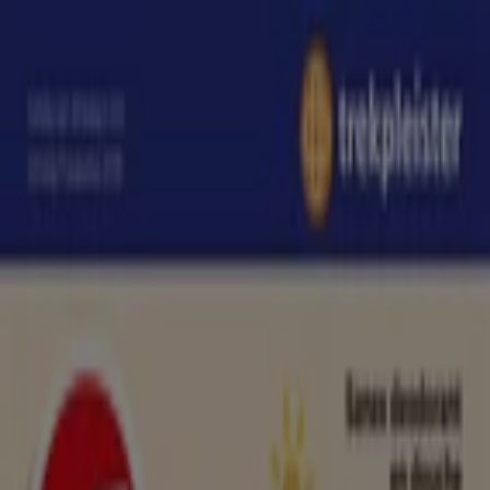
U bevindt zich hier:
Enschede
Featured
Supermarkt
Kleding, Schoenen &
Accessoires
Warenhuis
Bouwmarkt & Tuin
Wonen &
Meubels
Computers & Elektronica
Drogisterij &
Parfumerie
Baby, Kind &
Speelgoed
Sport
Restaurants
Opticien
Boeken &
Muziek
Auto & Fiets
Biomarkt
Vakantie & Reizen
Advertentie
Drogisterij & Parfumerie in