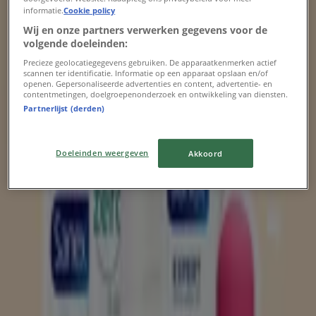
Exclusieve deals voor onze klanten
informatie.
Cookie policy
Wij en onze partners verwerken gegevens voor de
Verloopt 25-8
Enschede
volgende doeleinden:
Precieze geolocatiegegevens gebruiken. De apparaatkenmerken actief
scannen ter identificatie. Informatie op een apparaat opslaan en/of
openen. Gepersonaliseerde advertenties en content, advertentie- en
De Online Drogist
contentmetingen, doelgroepenonderzoek en ontwikkeling van diensten.
Partnerlijst (derden)
De Online Drogist Promo
Doeleinden weergeven
Akkoord
Verloopt 18-8
Enschede
Verloopt morgen
Etos
Etos Folder van deze week
Verloopt morgen
Enschede
Advertentie