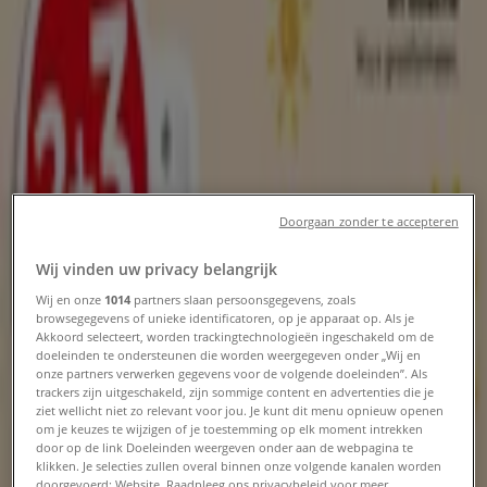
Enschede - Folders, aanbiedingen en
sale
Tiendeo in Enschede
»
Drogisterij & Parfumerie Aanbiedingen in Enschede
Nieuw
Doorgaan zonder te accepteren
Wij vinden uw privacy belangrijk
Boots
Wij en onze
1014
partners slaan persoonsgegevens, zoals
browsegegevens of unieke identificatoren, op je apparaat op. Als je
Boots Promo
Akkoord selecteert, worden trackingtechnologieën ingeschakeld om de
doeleinden te ondersteunen die worden weergegeven onder „Wij en
Verloopt 21-8
Enschede
onze partners verwerken gegevens voor de volgende doeleinden”. Als
trackers zijn uitgeschakeld, zijn sommige content en advertenties die je
ziet wellicht niet zo relevant voor jou. Je kunt dit menu opnieuw openen
om je keuzes te wijzigen of je toestemming op elk moment intrekken
door op de link Doeleinden weergeven onder aan de webpagina te
Oriflame
klikken. Je selecties zullen overal binnen onze volgende kanalen worden
doorgevoerd: Website. Raadpleeg ons privacybeleid voor meer