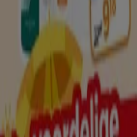
Trekpleister
Onze beste koopjes
Verloopt morgen
Enschede
Meer tonen
Advertentie