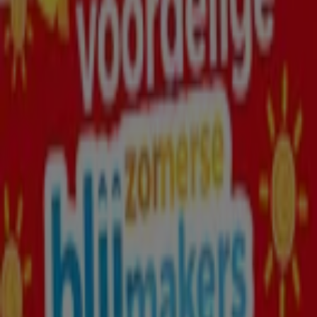
Drogisterij & Parfumerie catalogi in
Amersfoort
Flyers en beste aanbiedingen in
Amersfoort
TV
smart
tv
Zwemkleding
Badpak
Naaimachine
wandelschoenen
doe-
het-zelf
mosselen
kersen
Drogisterij & Parfumerie in andere
steden
Amsterdam
Rotterdam
Den Haag
Utrecht