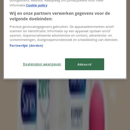
doorgevoerd: Website. Raadpleeg ons privacybeleid voor meer
informatie.
Cookie policy
Exclusieve deals voor onze klanten
Wij en onze partners verwerken gegevens voor de
volgende doeleinden:
Verloopt 25-8
Amersfoort
Precieze geolocatiegegevens gebruiken. De apparaatkenmerken actief
scannen ter identificatie. Informatie op een apparaat opslaan en/of
openen. Gepersonaliseerde advertenties en content, advertentie- en
contentmetingen, doelgroepenonderzoek en ontwikkeling van diensten.
De Online Drogist
Partnerlijst (derden)
De Online Drogist Promo
Doeleinden weergeven
Akkoord
Verloopt 18-8
Amersfoort
Vervalt vandaag
Etos
Etos Folder van deze week
Vervalt vandaag
Amersfoort