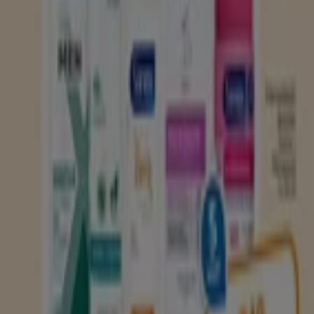
Advertentie
Vervalt vandaag
Holland & Barrett
Holland Barrett folder
Vervalt vandaag
Amersfoort