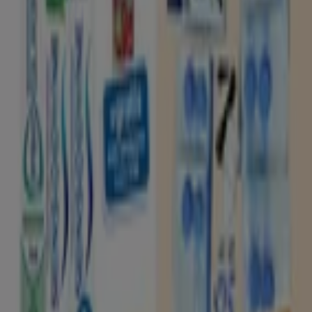
Tiendeo is onderdeel van Shopfully, het techbedrijf dat
lokaal winkelen wereldwijd opnieuw uitvindt.
Tiendeo
Wat we doen
Zakelijke oplossingen
Nieuws en media
Met ons samenwerken
Contact