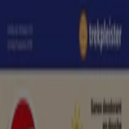
U bevindt zich hier:
Amersfoort
Featured
Supermarkt
Kleding, Schoenen &
Accessoires
Warenhuis
Bouwmarkt & Tuin
Wonen &
Meubels
Computers & Elektronica
Drogisterij &
Parfumerie
Baby, Kind &
Speelgoed
Sport
Restaurants
Opticien
Boeken &
Muziek
Auto & Fiets
Biomarkt
Vakantie & Reizen
Advertentie
Drogisterij & Parfumerie in