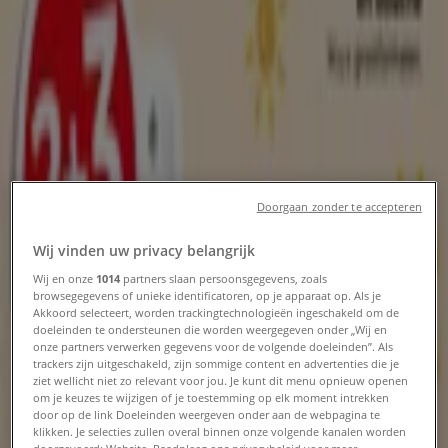
Amersfoort - Folders, aanbiedingen
en sale
Tiendeo in Amersfoort
»
Drogisterij & Parfumerie Aanbiedingen in
Amersfoort
Nieuw
Doorgaan zonder te accepteren
Wij vinden uw privacy belangrijk
Boots
Wij en onze
1014
partners slaan persoonsgegevens, zoals
browsegegevens of unieke identificatoren, op je apparaat op. Als je
Akkoord selecteert, worden trackingtechnologieën ingeschakeld om de
Boots Promo
doeleinden te ondersteunen die worden weergegeven onder „Wij en
onze partners verwerken gegevens voor de volgende doeleinden”. Als
Verloopt 21-8
Amersfoort
trackers zijn uitgeschakeld, zijn sommige content en advertenties die je
ziet wellicht niet zo relevant voor jou. Je kunt dit menu opnieuw openen
om je keuzes te wijzigen of je toestemming op elk moment intrekken
door op de link Doeleinden weergeven onder aan de webpagina te
klikken. Je selecties zullen overal binnen onze volgende kanalen worden
Oriflame