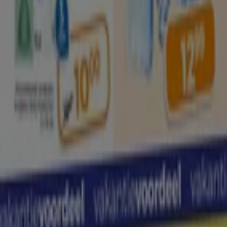
Marketing en bedrijfsaanvragen
Winkel verkeerd weergegeven op de kaart
Wekelijkse advertentiefeedback
Technische problemen en algemene feedback
Index
Merken
Lokale merken
Winkels
Winkels in de buurt
Producten
Lokale producten
Steden
Download de Tiendeo app