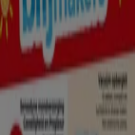
Eindhoven
Groningen
Haarlem
Breda
Tilburg
Arnhem
Nijmegen
Zwolle
Amersfoort
Apeldoorn
Almere
Enschede
Bekijk meer steden
Deze categorie is gewijd aan
schoonheid
en
welzijn
.
Parfumerieën
en
drogisterijen
hebben vaak zeer
vergelijkbaar aanbod. Daarom is het nuttig om
prijzen
met elkaar te vergelijken
en op de hoogte te zijn van
actuele aanbiedingen
zodat je het product dat je nodig
hebt tegen de
beste prijs
kunt kopen. In deze sectie vind
je alle
folders van de bekendste drogist en parfumerie
winkels
bij jou in de buurt.
Zie Drogisterij & Parfumerie aanbiedingen
Advertentie