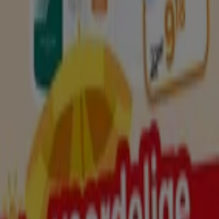
Vervalt vandaag
Trekpleister
Onze beste koopjes
Vervalt vandaag
Amersfoort
Meer tonen
Advertentie