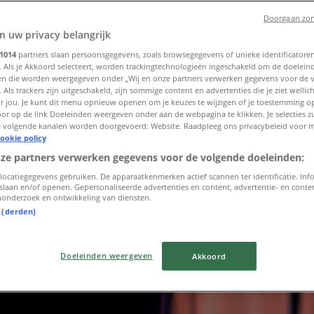
Doorgaan zon
n uw privacy belangrijk
1014
partners slaan persoonsgegevens, zoals browsegegevens of unieke identificatoren
. Als je Akkoord selecteert, worden trackingtechnologieën ingeschakeld om de doelein
n die worden weergegeven onder „Wij en onze partners verwerken gegevens voor de 
 Als trackers zijn uitgeschakeld, zijn sommige content en advertenties die je ziet wellich
or jou. Je kunt dit menu opnieuw openen om je keuzes te wijzigen of je toestemming 
or op de link Doeleinden weergeven onder aan de webpagina te klikken. Je selecties zu
 volgende kanalen worden doorgevoerd: Website. Raadpleeg ons privacybeleid voor 
ookie policy
nze partners verwerken gegevens voor de volgende doeleinden:
locatiegegevens gebruiken. De apparaatkenmerken actief scannen ter identificatie. Inf
slaan en/of openen. Gepersonaliseerde advertenties en content, advertentie- en cont
onderzoek en ontwikkeling van diensten.
t (derden)
Doeleinden weergeven
Akkoord