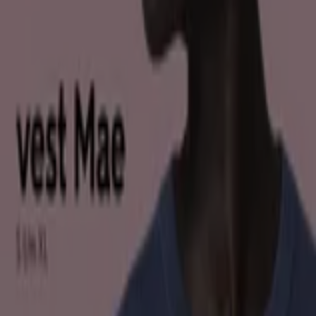
Xenos
Exclusieve koopjes
Verloopt 17-8
Arnhem
Vervalt vandaag