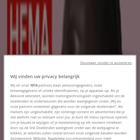
kortingscodes en aanbiedingen
Tiendeo in Arnhem
»
Warenhuis Aanbiedingen in Arnhem
Verwacht
Doorgaan zonder te accepteren
Hema
Wij vinden uw privacy belangrijk
Onze beste koopjes
Wij en onze
1014
partners slaan persoonsgegevens, zoals
browsegegevens of unieke identificatoren, op je apparaat op. Als je
Akkoord selecteert, worden trackingtechnologieën ingeschakeld om de
Verloopt 16-8
Arnhem
doeleinden te ondersteunen die worden weergegeven onder „Wij en
Verwacht
onze partners verwerken gegevens voor de volgende doeleinden”. Als
trackers zijn uitgeschakeld, zijn sommige content en advertenties die je
ziet wellicht niet zo relevant voor jou. Je kunt dit menu opnieuw openen
om je keuzes te wijzigen of je toestemming op elk moment intrekken
Van Cranenbroek
door op de link Doeleinden weergeven onder aan de webpagina te
klikken. Je selecties zullen overal binnen onze volgende kanalen worden
doorgevoerd: Website. Raadpleeg ons privacybeleid voor meer