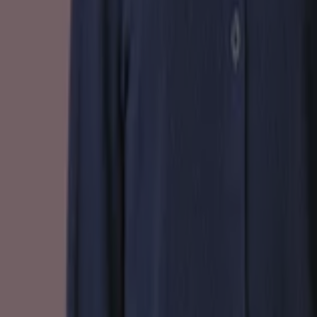
Deze sectie omvat alle folder,
aanbieingen en
wekelijkse voordeelacties
van uw favoriete
Warenhuizen
. Deze
winkels
zijn erg handig want je vind
er een breed scala aan consumptiegoederen, zoals
kleding, huishoudelijke artikelen, meubels en
huishoudelijke apparaten
, en in het algemeen tegen
uiterst scherpe prijzen.
Het is goed om op de
actuele folder
publicaties in de
gaten te houden, met name voor de efficiënte shopper
die graag wat extra geld en tijd te
bespaart
.
Zie Warenhuis aanbiedingen
Advertentie