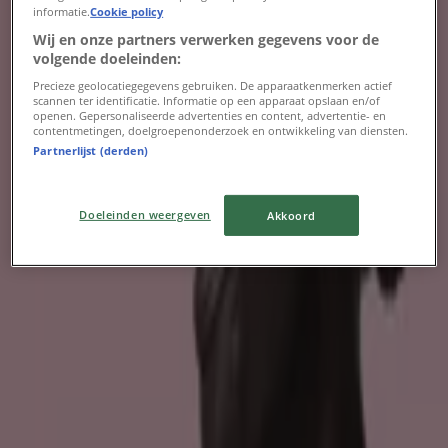
Van Cranenbroek folder NL
informatie.
Cookie policy
Wij en onze partners verwerken gegevens voor de
Verloopt 29-8
Arnhem
volgende doeleinden:
Nieuw
Precieze geolocatiegegevens gebruiken. De apparaatkenmerken actief
scannen ter identificatie. Informatie op een apparaat opslaan en/of
openen. Gepersonaliseerde advertenties en content, advertentie- en
contentmetingen, doelgroepenonderzoek en ontwikkeling van diensten.
A.S. Adventure
Partnerlijst (derden)
A.S. Adventure Promo
Doeleinden weergeven
Akkoord
Verloopt 21-8
Arnhem
-2 dagen
Action
Action folder
Verloopt 11-8
Arnhem
Advertentie