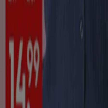
Tiendeo is onderdeel van Shopfully, het techbedrijf dat
lokaal winkelen wereldwijd opnieuw uitvindt.
Tiendeo
Wat we doen
Zakelijke oplossingen
Nieuws en media
Met ons samenwerken
Contact
Marketing en bedrijfsaanvragen
Winkel verkeerd weergegeven op de kaart