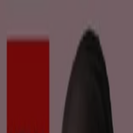
U bevindt zich hier:
Arnhem
Featured
Supermarkt
Kleding, Schoenen &
Accessoires
Warenhuis
Bouwmarkt & Tuin
Wonen &
Meubels
Computers & Elektronica
Drogisterij &
Parfumerie
Baby, Kind &
Speelgoed
Sport
Restaurants
Opticien
Boeken &
Muziek
Auto & Fiets
Biomarkt
Vakantie & Reizen
Advertentie
Warenhuis in Arnhem - Folders,