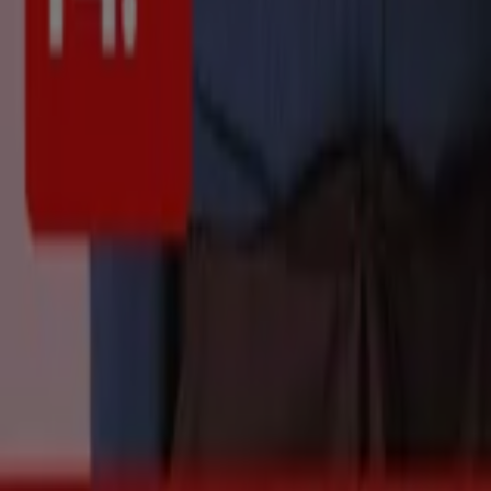
Wekelijkse advertentiefeedback
Technische problemen en algemene feedback
Index
Merken
Lokale merken
Winkels
Winkels in de buurt
Producten
Lokale producten
Steden
Download de Tiendeo app