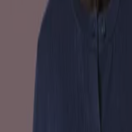
Hema
Onze beste aanbiedingen voor u
Vervalt vandaag
Arnhem
Meer tonen
Advertentie