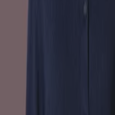
Warenhuis catalogi in Arnhem
Flyers en beste aanbiedingen in
Arnhem
TV
smart
tv
Zwemkleding
Badpak
Naaimachine
wandelschoenen
doe-
het-zelf
mosselen
kersen
Warenhuis in andere steden
Amsterdam
Rotterdam
Den Haag
Utrecht
Eindhoven
Groningen
Haarlem
Breda
Tilburg
Arnhem
Nijmegen
Zwolle
Amersfoort
Apeldoorn
Almere
Enschede
Bekijk meer steden