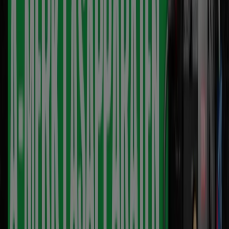
Verloopt morgen
BJC tools
BJC Tools Promo
Verloopt morgen
Udenhout
Meer tonen
Advertentie