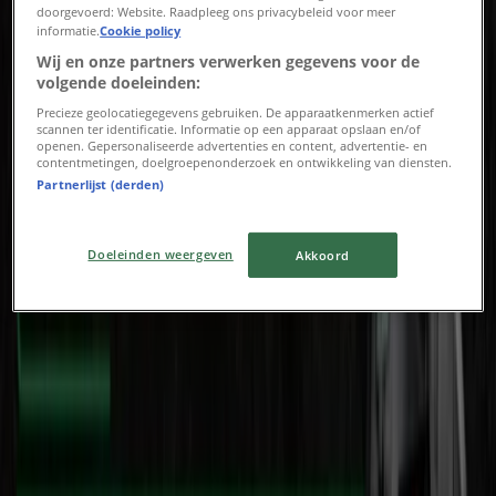
doorgevoerd: Website. Raadpleeg ons privacybeleid voor meer
informatie.
Cookie policy
Ziggo Verkoop
Wij en onze partners verwerken gegevens voor de
volgende doeleinden:
Verloopt 18-8
Udenhout
Vervalt vandaag
Precieze geolocatiegegevens gebruiken. De apparaatkenmerken actief
scannen ter identificatie. Informatie op een apparaat opslaan en/of
openen. Gepersonaliseerde advertenties en content, advertentie- en
contentmetingen, doelgroepenonderzoek en ontwikkeling van diensten.
Partnerlijst (derden)
Expert
Expert folder
Doeleinden weergeven
Akkoord
Vervalt vandaag
Udenhout
Media Markt
Onze beste deals voor u
Verloopt 15-8
Udenhout