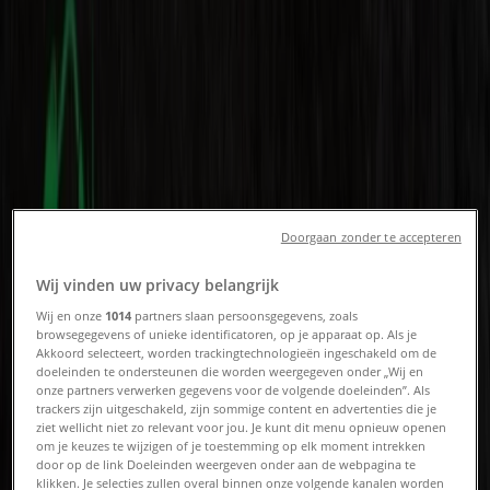
Udenhout - Folders, aanbiedingen
en kortingscodes
Tiendeo in Udenhout
»
Computers & Elektronica Aanbiedingen in
Udenhout
Nieuw
Doorgaan zonder te accepteren
Wij vinden uw privacy belangrijk
Correct
Wij en onze
1014
partners slaan persoonsgegevens, zoals
browsegegevens of unieke identificatoren, op je apparaat op. Als je
Correct Verkoop
Akkoord selecteert, worden trackingtechnologieën ingeschakeld om de
doeleinden te ondersteunen die worden weergegeven onder „Wij en
onze partners verwerken gegevens voor de volgende doeleinden”. Als
Verloopt 21-8
Udenhout
trackers zijn uitgeschakeld, zijn sommige content en advertenties die je
ziet wellicht niet zo relevant voor jou. Je kunt dit menu opnieuw openen
om je keuzes te wijzigen of je toestemming op elk moment intrekken
door op de link Doeleinden weergeven onder aan de webpagina te
Ziggo
klikken. Je selecties zullen overal binnen onze volgende kanalen worden