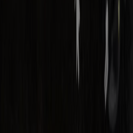
Contact
Marketing en bedrijfsaanvragen
Winkel verkeerd weergegeven op de kaart
Wekelijkse advertentiefeedback
Technische problemen en algemene feedback
Index
Merken
Lokale merken
Winkels
Winkels in de buurt
Producten
Lokale producten
Steden
Download de Tiendeo app