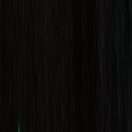
U bevindt zich hier:
Udenhout
Featured
Supermarkt
Kleding, Schoenen &
Accessoires
Warenhuis
Bouwmarkt & Tuin
Wonen &
Meubels
Computers & Elektronica
Drogisterij &
Parfumerie
Baby, Kind &
Speelgoed
Sport
Restaurants
Opticien
Boeken &
Muziek
Auto & Fiets
Biomarkt
Vakantie & Reizen
Advertentie
Computers & Elektronica in