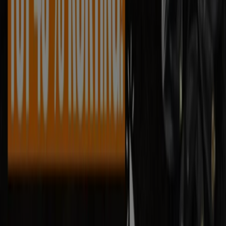
Tiendeo is onderdeel van Shopfully, het techbedrijf dat
lokaal winkelen wereldwijd opnieuw uitvindt.
Tiendeo
Wat we doen
Zakelijke oplossingen
Nieuws en media
Met ons samenwerken