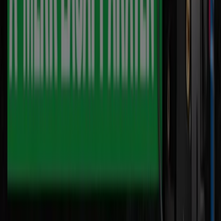
Computers & Elektronica catalogi in
Udenhout
Flyers en beste aanbiedingen in
Udenhout
TV
smart
tv
Zwemkleding
Badpak
Naaimachine
wandelschoenen
doe-
het-zelf
mosselen
kersen
Computers & Elektronica in andere
steden
Amsterdam
Rotterdam
Den Haag
Utrecht