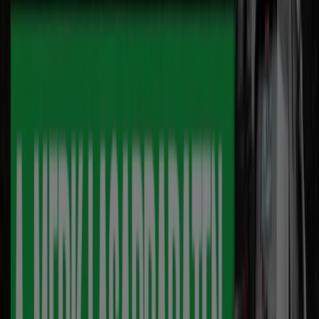
Advertentie
-4 dagen
Hardware Expert
Super Sale
Verloopt 13-8
Udenhout