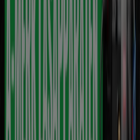
BJC tools
BJC Tools Promo
Verloopt 10-8
Houten
Meer tonen
Advertentie