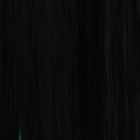
U bevindt zich hier:
Houten
Featured
Supermarkt
Kleding, Schoenen &
Accessoires
Warenhuis
Bouwmarkt & Tuin
Wonen &
Meubels
Computers & Elektronica
Drogisterij &
Parfumerie
Baby, Kind &
Speelgoed
Sport
Restaurants
Opticien
Boeken &
Muziek
Auto & Fiets
Biomarkt
Vakantie & Reizen
Advertentie
Computers & Elektronica in Houten