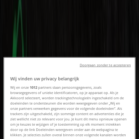
- Folders, aanbiedingen en
kortingscodes
Tiendeo in Houten
»
Computers & Elektronica Aanbiedingen in Houten
Nieuw
Doorgaan zonder te accepteren
Wij vinden uw privacy belangrijk
Correct
Wij en onze
1012
partners slaan persoonsgegevens, zoals
Correct Verkoop
browsegegevens of unieke identificatoren, op je apparaat op. Als je
Akkoord selecteert, worden trackingtechnologieën ingeschakeld om de
doeleinden te ondersteunen die worden weergegeven onder „Wij en
Verloopt 21-8
Houten
onze partners verwerken gegevens voor de volgende doeleinden”. Als
trackers zijn uitgeschakeld, zijn sommige content en advertenties die je
ziet wellicht niet zo relevant voor jou. Je kunt dit menu opnieuw openen
om je keuzes te wijzigen of je toestemming op elk moment intrekken
Ziggo
door op de link Doeleinden weergeven onder aan de webpagina te
klikken. Je selecties zullen overal binnen onze volgende kanalen worden