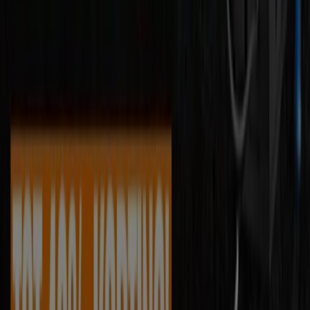
Almere
Enschede
Bekijk meer steden
Computerwinkels
en winkels
met
elektronica
en
elektronische apparatuur besteden veel aandacht aan
hun
folders
om hun meest aantrekkelijke
aanbiedingen
te laten zien. Daarom is het heel belangrijk om de laatste
trends
en
actuele aanbiedingen
te checken voordat je
naar de
winkel
gaat voor de nieuwste en meest
effectieve technologie tegen een
scherpe prijs
. In deze
sectie vind je de folders van de meest belangrijke winkels
bij jou in de buurt of online. Blijf op de hoogte en
bespaar
op je volgende aankoop op het gebied van
elektronica!
Zie Computers & Elektronica aanbiedingen
Advertentie