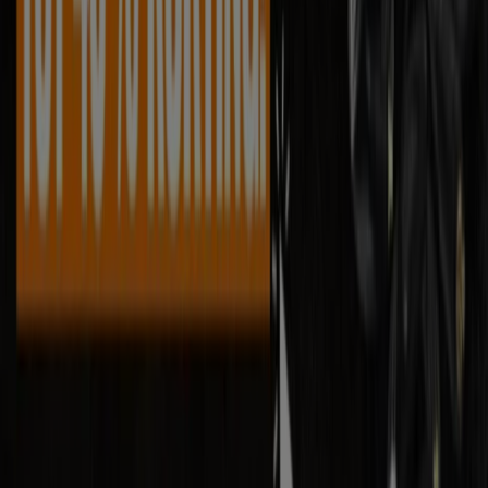
Tiendeo is onderdeel van Shopfully, het techbedrijf dat
lokaal winkelen wereldwijd opnieuw uitvindt.
Tiendeo
Wat we doen
Zakelijke oplossingen
Nieuws en media
Met ons samenwerken
Contact