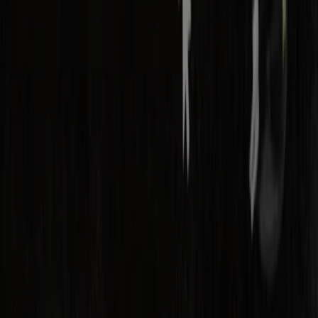
Marketing en bedrijfsaanvragen
Winkel verkeerd weergegeven op de kaart
Wekelijkse advertentiefeedback
Technische problemen en algemene feedback
Index
Merken
Lokale merken
Winkels
Winkels in de buurt
Producten
Lokale producten
Steden
Download de Tiendeo app