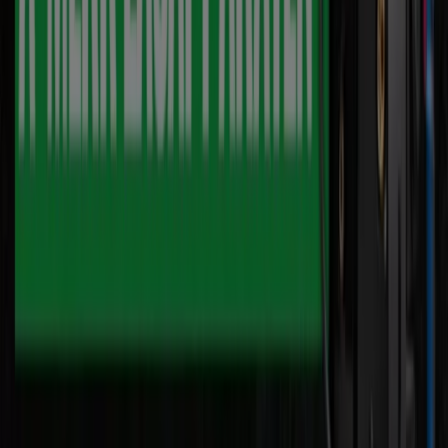
Computers & Elektronica catalogi in
Houten
Flyers en beste aanbiedingen in
Houten
TV
smart
tv
Zwemkleding
Badpak
Naaimachine
wandelschoenen
doe-
het-zelf
mosselen
kersen
Computers & Elektronica in andere
steden
Amsterdam
Rotterdam
Den Haag
Utrecht
Eindhoven
Groningen
Haarlem
Breda
Tilburg
Arnhem
Nijmegen
Zwolle
Amersfoort
Apeldoorn