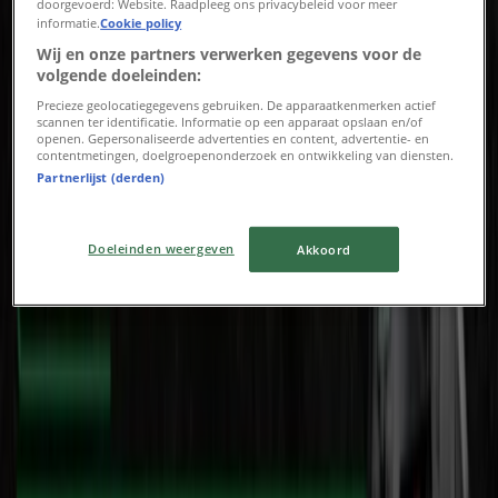
doorgevoerd: Website. Raadpleeg ons privacybeleid voor meer
Ziggo Verkoop
informatie.
Cookie policy
Wij en onze partners verwerken gegevens voor de
Verloopt 18-8
Houten
volgende doeleinden:
-2 dagen
Precieze geolocatiegegevens gebruiken. De apparaatkenmerken actief
scannen ter identificatie. Informatie op een apparaat opslaan en/of
openen. Gepersonaliseerde advertenties en content, advertentie- en
contentmetingen, doelgroepenonderzoek en ontwikkeling van diensten.
Expert
Partnerlijst (derden)
Expert folder
Doeleinden weergeven
Akkoord
Verloopt 9-8
Houten
Media Markt
Onze beste deals voor u
Verloopt 15-8
Houten
Advertentie