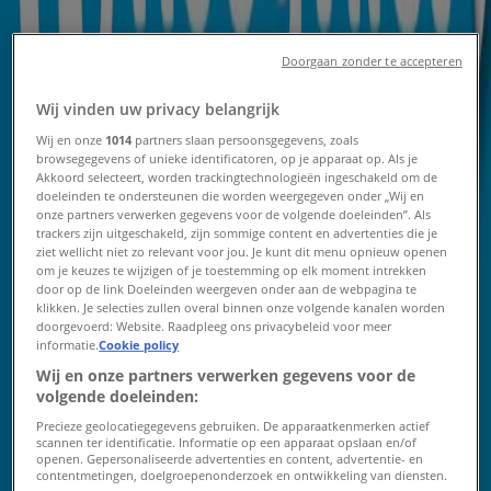
Doorgaan zonder te accepteren
Wij vinden uw privacy belangrijk
Wij en onze
1014
partners slaan persoonsgegevens, zoals
browsegegevens of unieke identificatoren, op je apparaat op. Als je
Akkoord selecteert, worden trackingtechnologieën ingeschakeld om de
doeleinden te ondersteunen die worden weergegeven onder „Wij en
onze partners verwerken gegevens voor de volgende doeleinden”. Als
trackers zijn uitgeschakeld, zijn sommige content en advertenties die je
ziet wellicht niet zo relevant voor jou. Je kunt dit menu opnieuw openen
om je keuzes te wijzigen of je toestemming op elk moment intrekken
{"numCatalogs":0}
door op de link Doeleinden weergeven onder aan de webpagina te
klikken. Je selecties zullen overal binnen onze volgende kanalen worden
doorgevoerd: Website. Raadpleeg ons privacybeleid voor meer
Adressen en openingstijden Kaatje
informatie.
Cookie policy
Jans
Wij en onze partners verwerken gegevens voor de
volgende doeleinden:
Precieze geolocatiegegevens gebruiken. De apparaatkenmerken actief
scannen ter identificatie. Informatie op een apparaat opslaan en/of
openen. Gepersonaliseerde advertenties en content, advertentie- en
contentmetingen, doelgroepenonderzoek en ontwikkeling van diensten.
Kaatje Jans