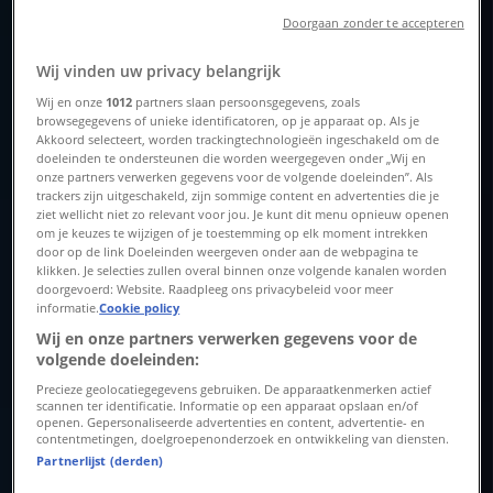
Meest aangeklikte Plus producten
Doorgaan zonder te accepteren
Wij vinden uw privacy belangrijk
Wij en onze
1012
partners slaan persoonsgegevens, zoals
browsegegevens of unieke identificatoren, op je apparaat op. Als je
Akkoord selecteert, worden trackingtechnologieën ingeschakeld om de
doeleinden te ondersteunen die worden weergegeven onder „Wij en
onze partners verwerken gegevens voor de volgende doeleinden”. Als
trackers zijn uitgeschakeld, zijn sommige content en advertenties die je
ziet wellicht niet zo relevant voor jou. Je kunt dit menu opnieuw openen
om je keuzes te wijzigen of je toestemming op elk moment intrekken
3
,
door op de link Doeleinden weergeven onder aan de webpagina te
49
€
klikken. Je selecties zullen overal binnen onze volgende kanalen worden
doorgevoerd: Website. Raadpleeg ons privacybeleid voor meer
informatie.
Cookie policy
rose
-
Wij en onze partners verwerken gegevens voor de
volgende doeleinden:
Stoney
Creek
Precieze geolocatiegegevens gebruiken. De apparaatkenmerken actief
scannen ter identificatie. Informatie op een apparaat opslaan en/of
openen. Gepersonaliseerde advertenties en content, advertentie- en
contentmetingen, doelgroepenonderzoek en ontwikkeling van diensten.
Partnerlijst (derden)