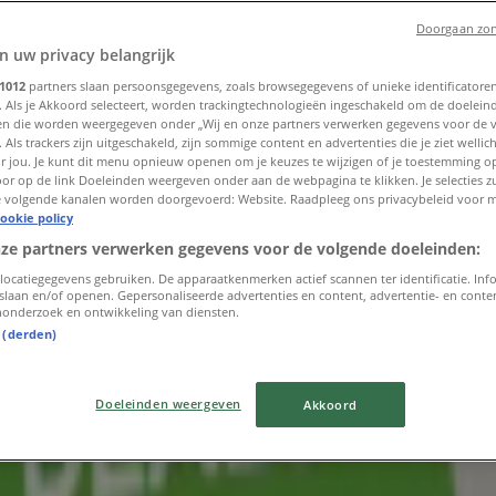
Doorgaan zon
n uw privacy belangrijk
1012
partners slaan persoonsgegevens, zoals browsegegevens of unieke identificatoren
. Als je Akkoord selecteert, worden trackingtechnologieën ingeschakeld om de doelein
n die worden weergegeven onder „Wij en onze partners verwerken gegevens voor de 
 Als trackers zijn uitgeschakeld, zijn sommige content en advertenties die je ziet wellich
or jou. Je kunt dit menu opnieuw openen om je keuzes te wijzigen of je toestemming 
or op de link Doeleinden weergeven onder aan de webpagina te klikken. Je selecties zu
Den Haag
 volgende kanalen worden doorgevoerd: Website. Raadpleeg ons privacybeleid voor 
ookie policy
nze partners verwerken gegevens voor de volgende doeleinden:
locatiegegevens gebruiken. De apparaatkenmerken actief scannen ter identificatie. Inf
slaan en/of openen. Gepersonaliseerde advertenties en content, advertentie- en cont
onderzoek en ontwikkeling van diensten.
t (derden)
Doeleinden weergeven
Akkoord