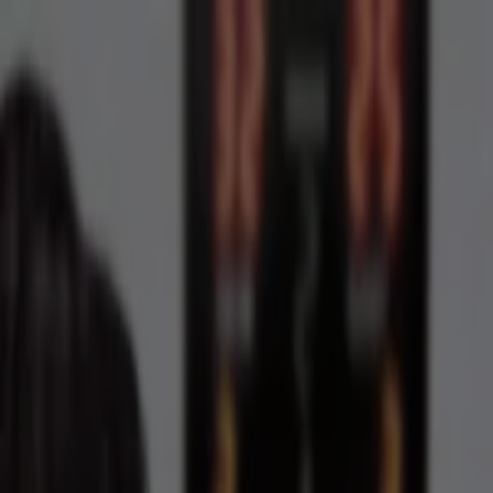
U bevindt zich hier:
Arnhem
Featured
Supermarkt
Kleding, Schoenen &
Accessoires
Warenhuis
Bouwmarkt & Tuin
Wonen &
Meubels
Computers & Elektronica
Drogisterij &
Parfumerie
Baby, Kind &
Speelgoed
Sport
Restaurants
Opticien
Boeken &
Muziek
Auto & Fiets
Biomarkt
Vakantie & Reizen
Advertentie
Sport in Arnhem - Kortingscodes,