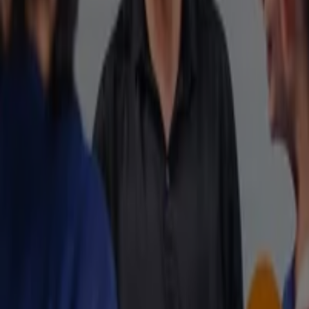
Sport-Thieme Passion To Move
Verloopt 31-12
Arnhem
Meer tonen
Advertentie
Sport catalogi in Arnhem