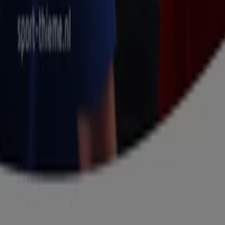
Wat we doen
Zakelijke oplossingen
Nieuws en media
Met ons samenwerken
Contact
Marketing en bedrijfsaanvragen
Winkel verkeerd weergegeven op de kaart
Wekelijkse advertentiefeedback
Technische problemen en algemene feedback
Index
Merken