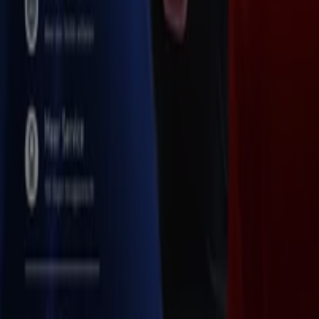
Tiendeo is onderdeel van Shopfully, het techbedrijf dat
lokaal winkelen wereldwijd opnieuw uitvindt.
Tiendeo