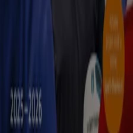
Flyers en beste aanbiedingen in
Arnhem
TV
smart
tv
Zwemkleding
Badpak
Naaimachine
wandelschoenen
doe-
het-zelf
mosselen
kersen
Sport in andere steden
Amsterdam
Rotterdam
Den Haag
Utrecht
Eindhoven
Groningen
Haarlem
Breda
Tilburg
Arnhem
Nijmegen
Zwolle
Amersfoort
Apeldoorn
Almere
Enschede
Bekijk meer steden
Hier vind je alle beste
aanbiedingen
voor sport artikelen
in je favoriete
winkels
. Van
skates, sneakers en fiets
accessoires
tot meer specialistische producten als
ski´s