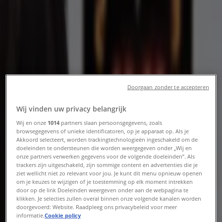
sale en aanbiedingen
Tiendeo in Arnhem
»
Sport Aanbiedingen in Arnhem
Nieuw
Doorgaan zonder te accepteren
Wij vinden uw privacy belangrijk
Mantel
Wij en onze
1014
partners slaan persoonsgegevens, zoals
Summer Sale
browsegegevens of unieke identificatoren, op je apparaat op. Als je
Akkoord selecteert, worden trackingtechnologieën ingeschakeld om de
doeleinden te ondersteunen die worden weergegeven onder „Wij en
Verloopt 21-8
Arnhem
onze partners verwerken gegevens voor de volgende doeleinden”. Als
trackers zijn uitgeschakeld, zijn sommige content en advertenties die je
ziet wellicht niet zo relevant voor jou. Je kunt dit menu opnieuw openen
om je keuzes te wijzigen of je toestemming op elk moment intrekken
door op de link Doeleinden weergeven onder aan de webpagina te
Raven
klikken. Je selecties zullen overal binnen onze volgende kanalen worden
doorgevoerd: Website. Raadpleeg ons privacybeleid voor meer
Raven Promo
informatie.
Cookie policy