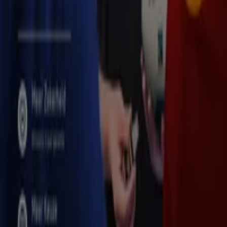
of surfboards
. Aangezien
aanbiedingen
op sport
artikelen je veel
geld kunnen besparen
is het is de
moeite waard om op de
prijs
te letten.
Zie Sport aanbiedingen
Advertentie