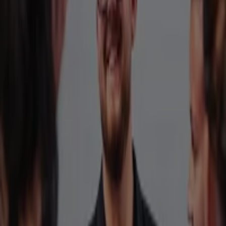
-2 dagen
Intersport Twinsport
Intersport Twinsport Verkoop
Verloopt 10-8
Arnhem
Sport-Thieme