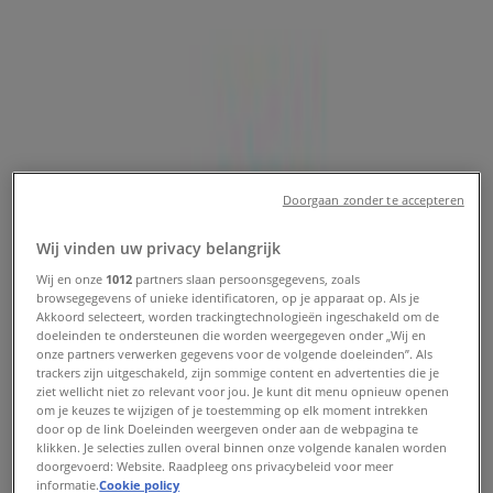
sale en aanbiedingen
Tiendeo in Apeldoorn
»
Sport Aanbiedingen in Apeldoorn
Nieuw
Doorgaan zonder te accepteren
Raven
Wij vinden uw privacy belangrijk
Wij en onze
1012
partners slaan persoonsgegevens, zoals
Raven Promo
browsegegevens of unieke identificatoren, op je apparaat op. Als je
Akkoord selecteert, worden trackingtechnologieën ingeschakeld om de
doeleinden te ondersteunen die worden weergegeven onder „Wij en
Verloopt 18-8
Apeldoorn
onze partners verwerken gegevens voor de volgende doeleinden”. Als
Nieuw
trackers zijn uitgeschakeld, zijn sommige content en advertenties die je
ziet wellicht niet zo relevant voor jou. Je kunt dit menu opnieuw openen
om je keuzes te wijzigen of je toestemming op elk moment intrekken
door op de link Doeleinden weergeven onder aan de webpagina te
Bever
klikken. Je selecties zullen overal binnen onze volgende kanalen worden
doorgevoerd: Website. Raadpleeg ons privacybeleid voor meer
informatie.
Cookie policy