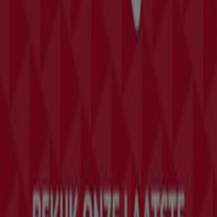
Tiendeo is onderdeel van Shopfully, het techbedrijf dat
lokaal winkelen wereldwijd opnieuw uitvindt.