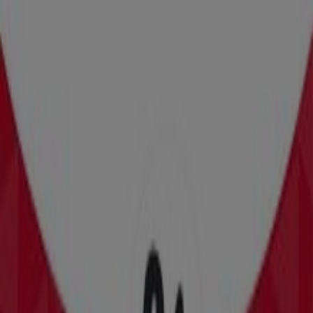
Sport-Thieme
Sport-Thieme Passion To Move
Verloopt 31-12
Apeldoorn