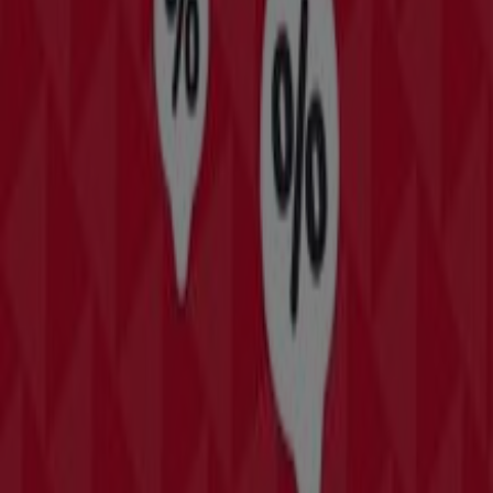
in je favoriete
winkels
. Van
skates, sneakers en fiets
accessoires
tot meer specialistische producten als
ski´s
of surfboards
. Aangezien
aanbiedingen
op sport
artikelen je veel
geld kunnen besparen
is het is de
moeite waard om op de
prijs
te letten.
Zie Sport aanbiedingen
Advertentie