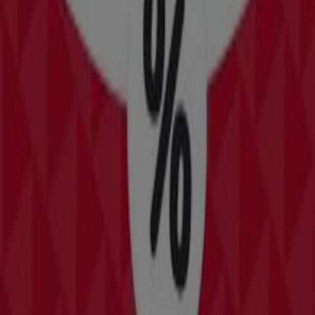
New Balance
Aanbiedingen New Balance
Verloopt 22-6
Apeldoorn
Meer tonen
Advertentie