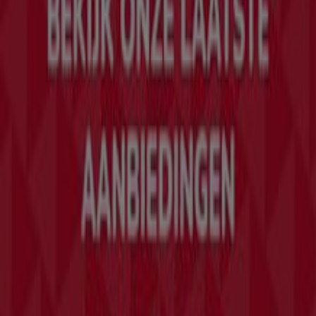
Tiendeo
Wat we doen
Zakelijke oplossingen
Nieuws en media
Met ons samenwerken
Contact
Marketing en bedrijfsaanvragen
Winkel verkeerd weergegeven op de kaart
Wekelijkse advertentiefeedback
Technische problemen en algemene feedback
Index