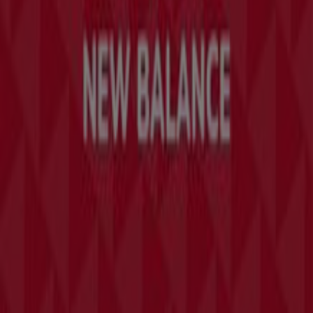
Merken
Lokale merken
Winkels
Winkels in de buurt
Producten
Lokale producten
Steden
Download de Tiendeo app
Copyright © Tiendeo ® 2026 · Shopfully Marketing S.L.U. –
Palau de Mar – 08039 Barcelona, Spain
Algemene voorwaarden
Privacybeleid
Beheer van cookies