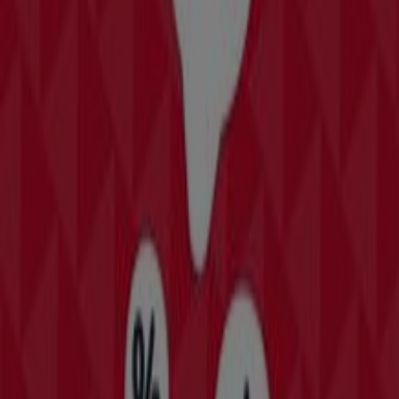
Sport catalogi in Apeldoorn
Flyers en beste aanbiedingen in
Apeldoorn
TV
smart
tv
Zwemkleding
Badpak
Naaimachine
wandelschoenen
doe-
het-zelf
mosselen
kersen
Sport in andere steden
Amsterdam
Rotterdam
Den Haag
Utrecht
Eindhoven
Groningen
Haarlem
Breda
Tilburg
Arnhem
Nijmegen
Zwolle
Amersfoort
Apeldoorn
Almere
Enschede
Bekijk meer steden
Hier vind je alle beste
aanbiedingen
voor sport artikelen