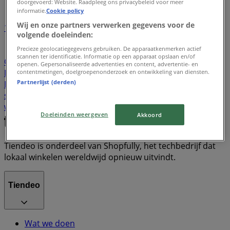
doorgevoerd: Website. Raadpleeg ons privacybeleid voor meer
informatie.
Cookie policy
Wij en onze partners verwerken gegevens voor de
1
volgende doeleinden:
Precieze geolocatiegegevens gebruiken. De apparaatkenmerken actief
Supermarkt
Kleding, Schoenen & Accessoires
scannen ter identificatie. Informatie op een apparaat opslaan en/of
Computers & Elektronica
Wonen & Meubels
openen. Gepersonaliseerde advertenties en content, advertentie- en
Drogisterij & Parfumerie
Sport
Bouwmarkt & Tuin
contentmetingen, doelgroepenonderzoek en ontwikkeling van diensten.
Partnerlijst (derden)
Baby, Kind & Speelgoed
TV
Opticien
Warenhuis
smart tv
Zwemkleding
Badpak
Naaimachine
wandelschoenen
doe-het-zelf
mosselen
Doeleinden weergeven
Akkoord
Tiendeo is onderdeel van Shopfully, het techbedrijf dat
lokaal winkelen wereldwijd opnieuw uitvindt.
Tiendeo
Wat we doen