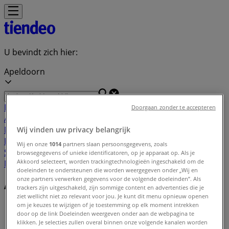
U bevindt zich hier:
Apeldoorn
Featured
Supermarkt
Kleding, Schoenen &
Doorgaan zonder te accepteren
Accessoires
Warenhuis
Bouwmarkt & Tuin
Wonen &
Meubels
Computers & Elektronica
Drogisterij &
Wij vinden uw privacy belangrijk
Parfumerie
Baby, Kind &
Wij en onze
1014
partners slaan persoonsgegevens, zoals
Speelgoed
Sport
Restaurants
Opticien
Boeken &
browsegegevens of unieke identificatoren, op je apparaat op. Als je
Akkoord selecteert, worden trackingtechnologieën ingeschakeld om de
Muziek
Auto & Fiets
Biomarkt
Vakantie & Reizen
doeleinden te ondersteunen die worden weergegeven onder „Wij en
onze partners verwerken gegevens voor de volgende doeleinden”. Als
Aanbiedingen index in Apeldoorn
trackers zijn uitgeschakeld, zijn sommige content en advertenties die je
ziet wellicht niet zo relevant voor jou. Je kunt dit menu opnieuw openen
om je keuzes te wijzigen of je toestemming op elk moment intrekken
Tiendeo in Apeldoorn
»
door op de link Doeleinden weergeven onder aan de webpagina te
klikken. Je selecties zullen overal binnen onze volgende kanalen worden
Aanbiedingen index