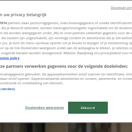
Doorgaan zon
n uw privacy belangrijk
peldoorn
1014
partners slaan persoonsgegevens, zoals browsegegevens of unieke identificatoren
. Als je Akkoord selecteert, worden trackingtechnologieën ingeschakeld om de doelein
n die worden weergegeven onder „Wij en onze partners verwerken gegevens voor de 
 Als trackers zijn uitgeschakeld, zijn sommige content en advertenties die je ziet wellich
or jou. Je kunt dit menu opnieuw openen om je keuzes te wijzigen of je toestemming 
or op de link Doeleinden weergeven onder aan de webpagina te klikken. Je selecties zu
 volgende kanalen worden doorgevoerd: Website. Raadpleeg ons privacybeleid voor 
ookie policy
nze partners verwerken gegevens voor de volgende doeleinden:
locatiegegevens gebruiken. De apparaatkenmerken actief scannen ter identificatie. Inf
slaan en/of openen. Gepersonaliseerde advertenties en content, advertentie- en cont
onderzoek en ontwikkeling van diensten.
t (derden)
Doeleinden weergeven
Akkoord