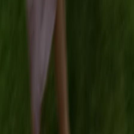
Tiendeo is onderdeel van Shopfully, het techbedrijf dat
lokaal winkelen wereldwijd opnieuw uitvindt.
Tiendeo
Wat we doen
Zakelijke oplossingen
Nieuws en media
Met ons samenwerken
Contact
Marketing en bedrijfsaanvragen