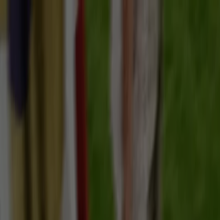
U bevindt zich hier:
Groningen
Featured
Supermarkt
Kleding, Schoenen &
Accessoires
Warenhuis
Bouwmarkt & Tuin
Wonen &
Meubels
Computers & Elektronica
Drogisterij &
Parfumerie
Baby, Kind &
Speelgoed
Sport
Restaurants
Opticien
Boeken &
Muziek
Auto & Fiets
Biomarkt
Vakantie & Reizen
Advertentie
Kleding, Schoenen & Accessoires in