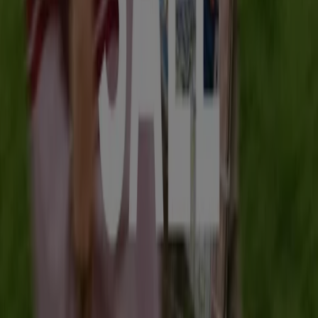
Kleding, Schoenen & Accessoires
catalogi in Groningen
Flyers en beste aanbiedingen in
Groningen
TV
smart
tv
Zwemkleding
Badpak
Naaimachine
wandelschoenen
doe-
het-zelf
mosselen
kersen
Kleding, Schoenen & Accessoires in
andere steden
Amsterdam
Rotterdam
Den Haag
Utrecht
Eindhoven
Groningen
Haarlem
Breda
Tilburg
Arnhem
Nijmegen
Zwolle
Amersfoort
Apeldoorn
Almere
Enschede
Bekijk meer steden