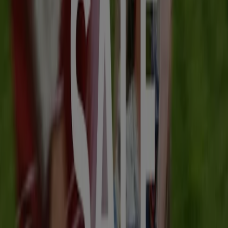
Van Arendonk Schoenmode
Van Arendonk Schoenmode Verkoop
Verloopt 18-8
Groningen
Meer tonen
Advertentie