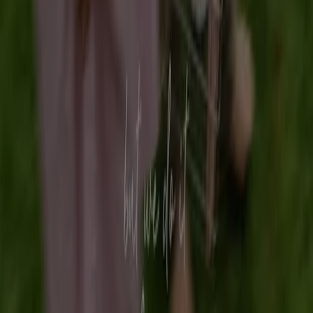
Elk seizoen komen de folders met de nieuwe
kleding
collecties
uit. In deze sectie blijf je goed op hoogte van
de nieuwste
kleding, schoenen en mode accessiores
op
Tiendeo. Kleding kopen is soms noodzakelijk en soms
een puur genot. Blader daarom door de folders van
winkels als
H&M, Zara, Esprit, en de Bijenkorf
, en
combineer het nuttige met het aan gename.
De prijs
heeft een groot aandeel in de beslissing om een aankoop
wel of niet te maken. Blader daarom eerst door de
online folders
voordat je gaat
winkelen
om je winkel
route goed te plannen.
Zie Kleding, Schoenen & Accessoires aanbiedingen
Advertentie