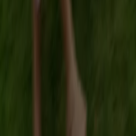
Winkel verkeerd weergegeven op de kaart
Wekelijkse advertentiefeedback
Technische problemen en algemene feedback
Index
Merken
Lokale merken
Winkels
Winkels in de buurt
Producten
Lokale producten
Steden
Download de Tiendeo app