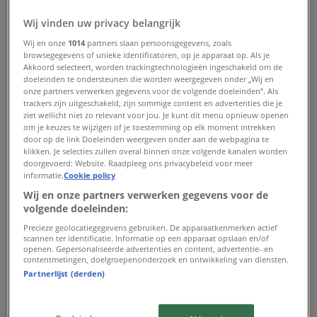
Wij vinden uw privacy belangrijk
Wij en onze
1014
partners slaan persoonsgegevens, zoals
browsegegevens of unieke identificatoren, op je apparaat op. Als je
JYSK
Akkoord selecteert, worden trackingtechnologieën ingeschakeld om de
doeleinden te ondersteunen die worden weergegeven onder „Wij en
Lucebertstraat, 64, Spijkenisse
onze partners verwerken gegevens voor de volgende doeleinden”. Als
trackers zijn uitgeschakeld, zijn sommige content en advertenties die je
ziet wellicht niet zo relevant voor jou. Je kunt dit menu opnieuw openen
5.3 km
om je keuzes te wijzigen of je toestemming op elk moment intrekken
door op de link Doeleinden weergeven onder aan de webpagina te
Gesloten
klikken. Je selecties zullen overal binnen onze volgende kanalen worden
doorgevoerd: Website. Raadpleeg ons privacybeleid voor meer
informatie.
Cookie policy
Wij en onze partners verwerken gegevens voor de
volgende doeleinden:
JYSK
Precieze geolocatiegegevens gebruiken. De apparaatkenmerken actief
scannen ter identificatie. Informatie op een apparaat opslaan en/of
Vierhavensstraat, 75, Rotterdam
openen. Gepersonaliseerde advertenties en content, advertentie- en
contentmetingen, doelgroepenonderzoek en ontwikkeling van diensten.
7.3 km
Partnerlijst (derden)
Gesloten