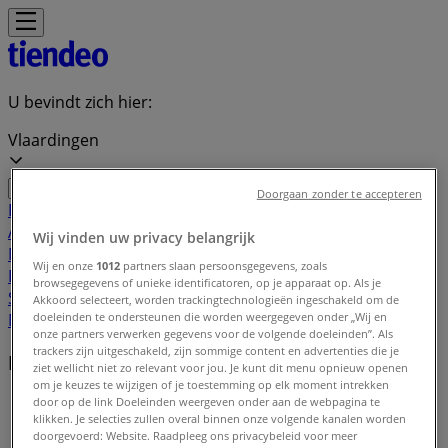
U bevindt zich hier:
Vlaardingen
Doorgaan zonder te accepteren
Featured
Supermarkt
Kleding, Schoenen &
Accessoires
Warenhuis
Bouwmarkt & Tuin
Wonen &
Wij vinden uw privacy belangrijk
Meubels
Computers & Elektronica
Drogisterij &
Wij en onze
1012
partners slaan persoonsgegevens, zoals
Parfumerie
Baby, Kind &
browsegegevens of unieke identificatoren, op je apparaat op. Als je
Speelgoed
Sport
Restaurants
Opticien
Boeken &
Akkoord selecteert, worden trackingtechnologieën ingeschakeld om de
doeleinden te ondersteunen die worden weergegeven onder „Wij en
Muziek
Auto & Fiets
Biomarkt
Vakantie & Reizen
onze partners verwerken gegevens voor de volgende doeleinden”. Als
trackers zijn uitgeschakeld, zijn sommige content en advertenties die je
Lokale merken
ziet wellicht niet zo relevant voor jou. Je kunt dit menu opnieuw openen
om je keuzes te wijzigen of je toestemming op elk moment intrekken
Tiendeo in Vlaardingen
»
door op de link Doeleinden weergeven onder aan de webpagina te
klikken. Je selecties zullen overal binnen onze volgende kanalen worden
doorgevoerd: Website. Raadpleeg ons privacybeleid voor meer
Merkindex