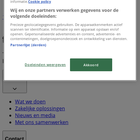
informatie.
Cookie policy
Wij en onze partners verwerken gegevens voor de
volgende doeleinden:
1
Precieze geolocatiegegevens gebruiken. De apparaatkenmerken actief
scannen ter identificatie. Informatie op een apparaat opslaan en/of
Breda
openen. Gepersonaliseerde advertenties en content, advertentie- en
contentmetingen, doelgroepenonderzoek en ontwikkeling van diensten.
Partnerlijst (derden)
Tiendeo is onderdeel van Shopfully, het techbedrijf dat
lokaal winkelen wereldwijd opnieuw uitvindt.
Doeleinden weergeven
Akkoord
Tiendeo
Wat we doen
Zakelijke oplossingen
Nieuws en media
Met ons samenwerken
Contact