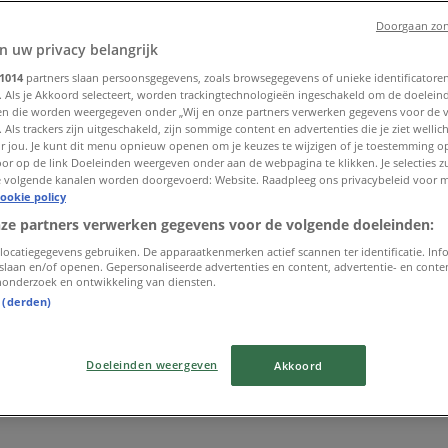
Doorgaan zon
n uw privacy belangrijk
1014
partners slaan persoonsgegevens, zoals browsegegevens of unieke identificatoren
. Als je Akkoord selecteert, worden trackingtechnologieën ingeschakeld om de doelein
n die worden weergegeven onder „Wij en onze partners verwerken gegevens voor de 
 Als trackers zijn uitgeschakeld, zijn sommige content en advertenties die je ziet wellich
or jou. Je kunt dit menu opnieuw openen om je keuzes te wijzigen of je toestemming 
or op de link Doeleinden weergeven onder aan de webpagina te klikken. Je selecties zu
 volgende kanalen worden doorgevoerd: Website. Raadpleeg ons privacybeleid voor 
ookie policy
nze partners verwerken gegevens voor de volgende doeleinden:
locatiegegevens gebruiken. De apparaatkenmerken actief scannen ter identificatie. Inf
slaan en/of openen. Gepersonaliseerde advertenties en content, advertentie- en cont
onderzoek en ontwikkeling van diensten.
t (derden)
Doeleinden weergeven
Akkoord