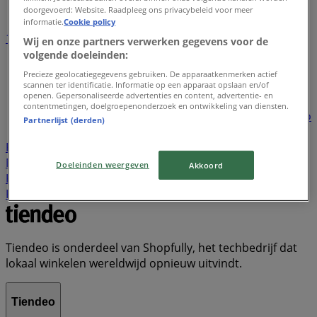
doorgevoerd: Website. Raadpleeg ons privacybeleid voor meer
informatie.
Cookie policy
1
2
3
4
5
Wij en onze partners verwerken gegevens voor de
...
22
volgende doeleinden:
Precieze geolocatiegegevens gebruiken. De apparaatkenmerken actief
Lidl
Dirk
Plus
Aldi
Kruidvat
Nettorama
Jumbo
scannen ter identificatie. Informatie op een apparaat opslaan en/of
openen. Gepersonaliseerde advertenties en content, advertentie- en
Action
Albert Heijn
Vomar
Hoogvliet
Dekamarkt
contentmetingen, doelgroepenonderzoek en ontwikkeling van diensten.
Wibra
Medipoint
DA
Trekpleister
Scapino
Hubo
Partnerlijst (derden)
Boni
New Yorker
KPN
Gall & Gall
Hornbach
Poiesz
Welkoop
Decathlon
Expert
Etos
Boon's
Markt
Zara
Tanger Markt
Primera
Makro
Doeleinden weergeven
Akkoord
Kwantum
Cecil
Hema
Praxis
Naanhof
Ter Stal
Kik
Tiendeo is onderdeel van Shopfully, het techbedrijf dat
lokaal winkelen wereldwijd opnieuw uitvindt.
Tiendeo