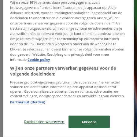
Wij en onze
1014
partners slaan persoonsgegevens, zoals
browsegegevens of unieke identificatoren, op je apparaat op. Als je
Akkoord selecteert, worden trackingtechnologieën ingeschakeld om de
doeleinden te ondersteunen die worden weergegeven onder „Wij en
onze partners verwerken gegevens voor de volgende doeleinden”. Als
trackers zijn uitgeschakeld, zijn sommige content en advertenties die je
ziet wellicht niet zo relevant voor jou. Je kunt dit menu opnieuw openen
om je keuzes te wijzigen of je toestemming op elk moment intrekken
door op de link Doeleinden weergeven onder aan de webpagina te
klikken. Je selecties zullen overal binnen onze volgende kanalen worden
doorgevoerd: Website. Raadpleeg ons privacybeleid voor meer
informatie.
Cookie policy
Wij en onze partners verwerken gegevens voor de
volgende doeleinden:
{"numCatalogs":0}
Precieze geolocatiegegevens gebruiken. De apparaatkenmerken actief
scannen ter identificatie. Informatie op een apparaat opslaan en/of
openen. Gepersonaliseerde advertenties en content, advertentie- en
Adressen en openingstijden
contentmetingen, doelgroepenonderzoek en ontwikkeling van diensten.
Nettorama
Partnerlijst (derden)
Doeleinden weergeven
Akkoord
Nettorama