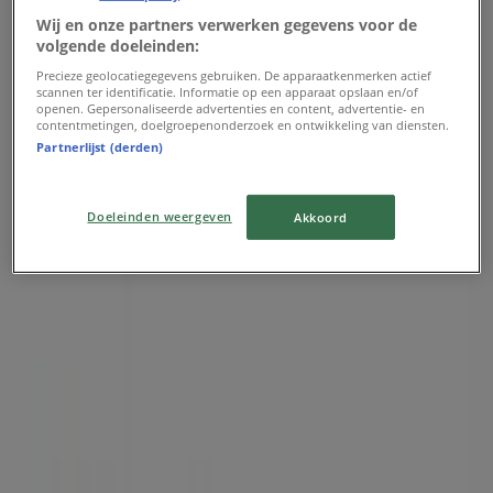
Wij en onze partners verwerken gegevens voor de
volgende doeleinden:
Precieze geolocatiegegevens gebruiken. De apparaatkenmerken actief
scannen ter identificatie. Informatie op een apparaat opslaan en/of
openen. Gepersonaliseerde advertenties en content, advertentie- en
contentmetingen, doelgroepenonderzoek en ontwikkeling van diensten.
Partnerlijst (derden)
Dichtstbijzijnde winkels
Doeleinden weergeven
Akkoord
Bloem Gezondheidsproducten
Lijsterstraat 47, Amsterdam
20 m