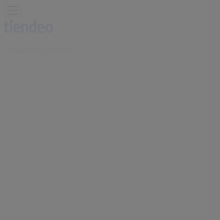
U bevindt zich hier:
Amsterdam
Featured
Supermarkt
Kleding, Schoenen &
Accessoires
Warenhuis
Bouwmarkt & Tuin
Wonen &
Meubels
Computers & Elektronica
Drogisterij &
Parfumerie
Baby, Kind &
Speelgoed
Sport
Restaurants
Opticien
Boeken &
Muziek
Auto & Fiets
Biomarkt
Vakantie & Reizen
Advertentie
Brabantia-winkel | Florijn 2,