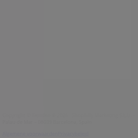
Merken
Lokale merken
Winkels
Winkels in de buurt
Producten
Lokale producten
Steden
Download de Tiendeo app
Copyright © Tiendeo ® 2026 · Shopfully Marketing S.L.U. –
Palau de Mar – 08039 Barcelona, Spain
Algemene voorwaarden
Privacybeleid