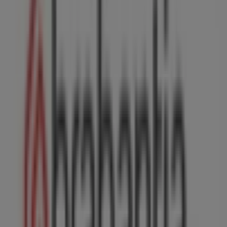
Looierij 2, Amsterdam
20 m
Gesloten
Vingino
NOORDZANDSTRAAT 11, Amsterdam
20 m
Andere bedrijven uit Wonen &
Meubels in Amsterdam