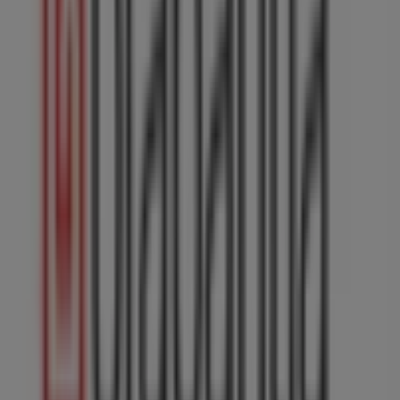
Brabantia
Welkom bij de winkel van
Brabantia
op Tiendeo, waar je
de beste
aanbiedingen
,
promoties
en
catalogi
van dit
toonaangevende merk in de
Wonen & Meubels
-sector
kunt ontdekken. Onze fysieke winkel is gevestigd op
Florijn 2
,
Amsterdam
, en biedt een breed assortiment
kwaliteitsproducten waarmee je kunt besparen
gedurende de hele maand
augustus 2026
.
Bij Tiendeo bieden we je alle actuele informatie over
Brabantia
, zoals openingstijden, exclusieve
aanbiedingen en de exacte locatie van de winkel op
Florijn 2
. Daarnaast krijg je toegang tot de nieuwste
catalogi van
Brabantia
, waarin je de meest recente
promoties kunt ontdekken en kunt profiteren van grote
kortingen op
Wonen & Meubels
-producten voor je
aankopen in
Amsterdam
.
Mis de kans niet om de winkel van
Brabantia
op
Florijn
2
te bezoeken en een complete winkelervaring te