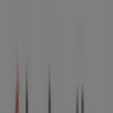
Brabantia
Florijn 2, Amsterdam
20 m
Manfield
Promenade 99, Amsterdam
20 m
Gesloten
Boots