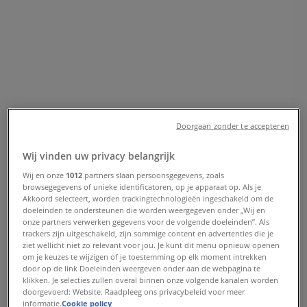
Amsterdam - Openingstijden en
aanbiedingen
Tiendeo in Amsterdam
»
Wonen & Meubels Aanbiedingen in Amsterdam
»
Brabantia in Amsterdam
»
Brabantia | Florijn 2
Doorgaan zonder te accepteren
Kaart
+31512520115
Wij vinden uw privacy belangrijk
Kaart
+31512520115
Wij en onze
1012
partners slaan persoonsgegevens, zoals
browsegegevens of unieke identificatoren, op je apparaat op. Als je
We staan op het punt nieuwe aanbiedingen te publiceren
Akkoord selecteert, worden trackingtechnologieën ingeschakeld om de
van Brabantia
doeleinden te ondersteunen die worden weergegeven onder „Wij en
onze partners verwerken gegevens voor de volgende doeleinden”. Als
trackers zijn uitgeschakeld, zijn sommige content en advertenties die je
Advertentie
ziet wellicht niet zo relevant voor jou. Je kunt dit menu opnieuw openen
om je keuzes te wijzigen of je toestemming op elk moment intrekken
door op de link Doeleinden weergeven onder aan de webpagina te
klikken. Je selecties zullen overal binnen onze volgende kanalen worden
doorgevoerd: Website. Raadpleeg ons privacybeleid voor meer
informatie.
Cookie policy