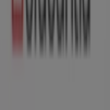
beleven. We nodigen je uit om de promoties te
ontdekken die we deze
augustus
voor je hebben en om
op de hoogte te blijven van de beste aanbiedingen van
Brabantia
in
Amsterdam
. Bezoek ons en begin vandaag
nog met besparen!
Meer informatie over Brabantia
Bekijk andere winkels van
Brabantia in Amsterdam
Advertentie