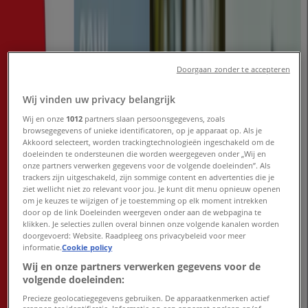
Doorgaan zonder te accepteren
Hema
Wij vinden uw privacy belangrijk
Topaanbiedingen voor alle koopjesjagers
Wij en onze
1012
partners slaan persoonsgegevens, zoals
browsegegevens of unieke identificatoren, op je apparaat op. Als je
Verloopt 31-8
Akkoord selecteert, worden trackingtechnologieën ingeschakeld om de
doeleinden te ondersteunen die worden weergegeven onder „Wij en
-3 dagen
onze partners verwerken gegevens voor de volgende doeleinden”. Als
trackers zijn uitgeschakeld, zijn sommige content en advertenties die je
ziet wellicht niet zo relevant voor jou. Je kunt dit menu opnieuw openen
om je keuzes te wijzigen of je toestemming op elk moment intrekken
Hema
door op de link Doeleinden weergeven onder aan de webpagina te
klikken. Je selecties zullen overal binnen onze volgende kanalen worden
doorgevoerd: Website. Raadpleeg ons privacybeleid voor meer
Onze beste aanbiedingen voor u
informatie.
Cookie policy
Wij en onze partners verwerken gegevens voor de
Verloopt 9-8
470 m - Utrecht
volgende doeleinden:
-3 dagen
Precieze geolocatiegegevens gebruiken. De apparaatkenmerken actief