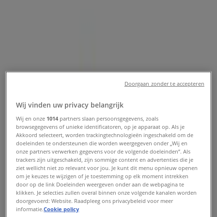
aanbiedingen en kortingen
Tiendeo in Eindhoven
»
Opticien Aanbiedingen in Eindhoven
Doorgaan zonder te accepteren
Eye Wish Opticiens
Wij vinden uw privacy belangrijk
Big Sale
Wij en onze
1014
partners slaan persoonsgegevens, zoals
browsegegevens of unieke identificatoren, op je apparaat op. Als je
Akkoord selecteert, worden trackingtechnologieën ingeschakeld om de
Verloopt 14-8
Eindhoven
doeleinden te ondersteunen die worden weergegeven onder „Wij en
-5 dagen
onze partners verwerken gegevens voor de volgende doeleinden”. Als
trackers zijn uitgeschakeld, zijn sommige content en advertenties die je
ziet wellicht niet zo relevant voor jou. Je kunt dit menu opnieuw openen
om je keuzes te wijzigen of je toestemming op elk moment intrekken
door op de link Doeleinden weergeven onder aan de webpagina te
Brilservice
klikken. Je selecties zullen overal binnen onze volgende kanalen worden
doorgevoerd: Website. Raadpleeg ons privacybeleid voor meer
Exclusive Summer Sale
informatie.
Cookie policy