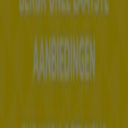
Wat we doen
Zakelijke oplossingen
Nieuws en media
Met ons samenwerken
Contact
Marketing en bedrijfsaanvragen
Winkel verkeerd weergegeven op de kaart
Wekelijkse advertentiefeedback
Technische problemen en algemene feedback
Index
Merken
Lokale merken