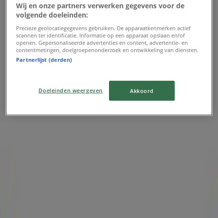
Wij en onze partners verwerken gegevens voor de
Verloopt 13-8
Eindhoven
volgende doeleinden:
-4 dagen
Precieze geolocatiegegevens gebruiken. De apparaatkenmerken actief
scannen ter identificatie. Informatie op een apparaat opslaan en/of
openen. Gepersonaliseerde advertenties en content, advertentie- en
contentmetingen, doelgroepenonderzoek en ontwikkeling van diensten.
Hans Anders
Partnerlijst (derden)
Hans Anders Promo
Doeleinden weergeven
Akkoord
Verloopt 12-8
Eindhoven
Pearle
Aanbiedingen Pearle
Verloopt 22-6
Eindhoven
Advertentie