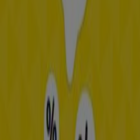
Flyers en beste aanbiedingen in
Eindhoven
TV
smart
tv
Zwemkleding
Badpak
Naaimachine
wandelschoenen
doe-
het-zelf
mosselen
kersen
Opticien in andere steden
Amsterdam
Rotterdam
Den Haag
Utrecht
Eindhoven
Groningen
Haarlem
Breda
Tilburg
Arnhem
Nijmegen
Zwolle
Amersfoort
Apeldoorn
Almere
Enschede
Bekijk meer steden
Bekijk hier alle
folders en catalogi
van de meest
populaire
opticiens
bij jou in de buurt. Ben je op zoek
naar een
nieuwe bril
of een goeie
zonnebril
? Doe hier