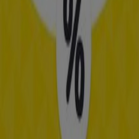
Eye Wish Opticiens
Aanbiedingen Eye Wish Opticiens
Verloopt 22-6
Eindhoven
Advertentie
Opticien catalogi in Eindhoven