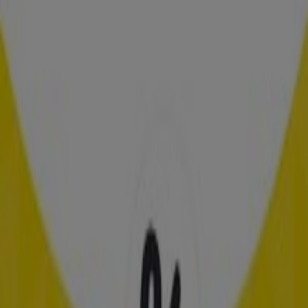
Schoonenberg Hoorcomfort
Aanbiedingen Schoonenberg
Hoorcomfort
Verloopt 22-6
Eindhoven