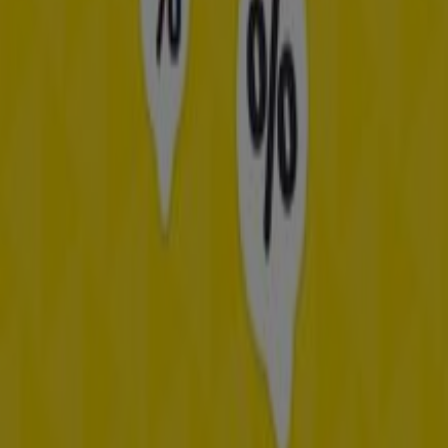
inspiratie op voor mooie
merkbrillen
en blijf op de
hoogte van
aantrekkelijke aanbiedingen
.
Zie Opticien aanbiedingen
Advertentie