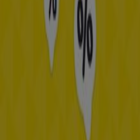
inspiratie op voor mooie
merkbrillen
en blijf op de
hoogte van
aantrekkelijke aanbiedingen
.
Zie Opticien aanbiedingen
Advertentie