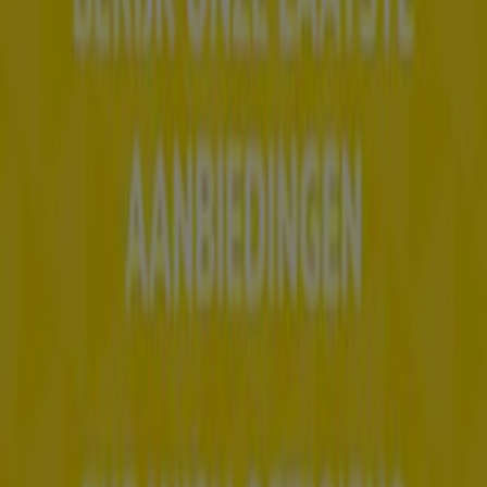
Wat we doen
Zakelijke oplossingen
Nieuws en media
Met ons samenwerken
Contact
Marketing en bedrijfsaanvragen
Winkel verkeerd weergegeven op de kaart
Wekelijkse advertentiefeedback
Technische problemen en algemene feedback
Index
Merken
Lokale merken