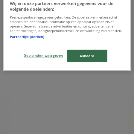
Wij en onze partners verwerken gegevens voor de
Verloopt 13-8
Haarlem
volgende doeleinden:
-4 dagen
Precieze geolocatiegegevens gebruiken. De apparaatkenmerken actief
scannen ter identificatie. Informatie op een apparaat opslaan en/of
openen. Gepersonaliseerde advertenties en content, advertentie- en
contentmetingen, doelgroepenonderzoek en ontwikkeling van diensten.
Hans Anders
Partnerlijst (derden)
Hans Anders Promo
Doeleinden weergeven
Akkoord
Verloopt 12-8
Haarlem
Pearle
Aanbiedingen Pearle
Verloopt 22-6
Haarlem
Advertentie