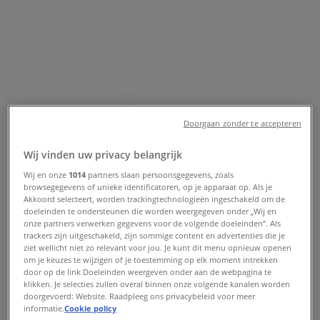
aanbiedingen en kortingen
Tiendeo in Haarlem
»
Opticien Aanbiedingen in Haarlem
Doorgaan zonder te accepteren
Eye Wish Opticiens
Wij vinden uw privacy belangrijk
Big Sale
Wij en onze
1014
partners slaan persoonsgegevens, zoals
browsegegevens of unieke identificatoren, op je apparaat op. Als je
Akkoord selecteert, worden trackingtechnologieën ingeschakeld om de
Verloopt 14-8
Haarlem
doeleinden te ondersteunen die worden weergegeven onder „Wij en
-5 dagen
onze partners verwerken gegevens voor de volgende doeleinden”. Als
trackers zijn uitgeschakeld, zijn sommige content en advertenties die je
ziet wellicht niet zo relevant voor jou. Je kunt dit menu opnieuw openen
om je keuzes te wijzigen of je toestemming op elk moment intrekken
door op de link Doeleinden weergeven onder aan de webpagina te
Brilservice
klikken. Je selecties zullen overal binnen onze volgende kanalen worden
doorgevoerd: Website. Raadpleeg ons privacybeleid voor meer
Exclusive Summer Sale
informatie.
Cookie policy