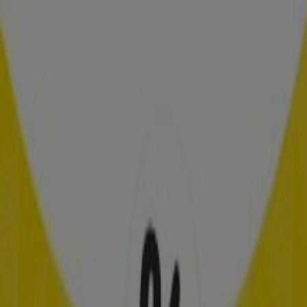
Schoonenberg Hoorcomfort
Aanbiedingen Schoonenberg
Hoorcomfort
Verloopt 22-6
Haarlem