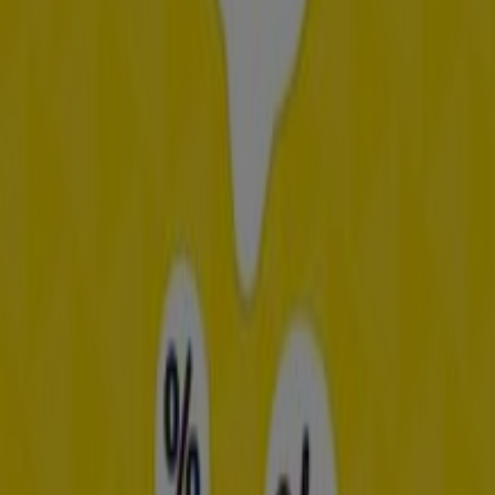
Flyers en beste aanbiedingen in
Haarlem
TV
smart
tv
Zwemkleding
Badpak
Naaimachine
wandelschoenen
doe-
het-zelf
mosselen
kersen
Opticien in andere steden
Amsterdam
Rotterdam
Den Haag
Utrecht
Eindhoven
Groningen
Haarlem
Breda
Tilburg
Arnhem
Nijmegen
Zwolle
Amersfoort
Apeldoorn
Almere
Enschede
Bekijk meer steden
Bekijk hier alle
folders en catalogi
van de meest
populaire
opticiens
bij jou in de buurt. Ben je op zoek
naar een
nieuwe bril
of een goeie
zonnebril
? Doe hier