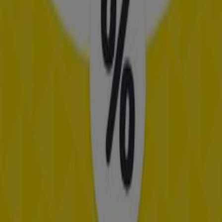
Eye Wish Opticiens
Aanbiedingen Eye Wish Opticiens
Verloopt 22-6
Haarlem
Advertentie
Opticien catalogi in Haarlem