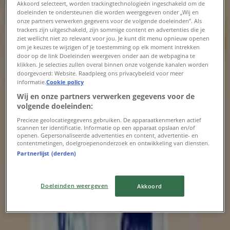
Meest recente aanbieding:
27-7-2026
Akkoord selecteert, worden trackingtechnologieën ingeschakeld om de
doeleinden te ondersteunen die worden weergegeven onder „Wij en
onze partners verwerken gegevens voor de volgende doeleinden”. Als
trackers zijn uitgeschakeld, zijn sommige content en advertenties die je
ziet wellicht niet zo relevant voor jou. Je kunt dit menu opnieuw openen
om je keuzes te wijzigen of je toestemming op elk moment intrekken
door op de link Doeleinden weergeven onder aan de webpagina te
klikken. Je selecties zullen overal binnen onze volgende kanalen worden
Pour Vous
doorgevoerd: Website. Raadpleeg ons privacybeleid voor meer
informatie.
Cookie policy
Stapelvoordeel
Wij en onze partners verwerken gegevens voor de
volgende doeleinden:
Verloopt 10-8
Precieze geolocatiegegevens gebruiken. De apparaatkenmerken actief
{"numCatalogs":1}
scannen ter identificatie. Informatie op een apparaat opslaan en/of
openen. Gepersonaliseerde advertenties en content, advertentie- en
Adressen en openingstijden Pour
contentmetingen, doelgroepenonderzoek en ontwikkeling van diensten.
Partnerlijst (derden)
Vous
Doeleinden weergeven
Akkoord
Pour Vous