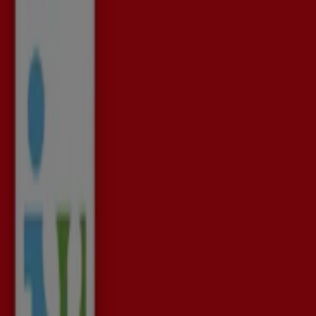
U bevindt zich hier:
Den Haag
Featured
Supermarkt
Kleding, Schoenen &
Accessoires
Warenhuis
Bouwmarkt & Tuin
Wonen &
Meubels
Computers & Elektronica
Drogisterij &
Parfumerie
Baby, Kind &
Speelgoed
Sport
Restaurants
Opticien
Boeken &
Muziek
Auto & Fiets
Biomarkt
Vakantie & Reizen
Advertentie
Bouwmarkt & Tuin in Den Haag -