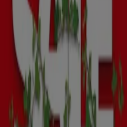
Verloopt morgen
Intratuin
Onze beste koopjes
Verloopt morgen
Den Haag
Meer tonen
Advertentie