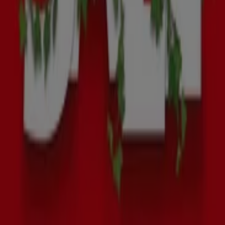
Bouwmarkt & Tuin catalogi in Den
Haag
Flyers en beste aanbiedingen in Den
Haag
TV
smart
tv
Zwemkleding
Badpak
Naaimachine
wandelschoenen
doe-
het-zelf
mosselen
kersen
Bouwmarkt & Tuin in andere
steden
Amsterdam
Rotterdam
Den Haag
Utrecht
Eindhoven
Groningen
Haarlem
Breda
Tilburg