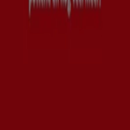
Tiendeo is onderdeel van Shopfully, het techbedrijf dat
lokaal winkelen wereldwijd opnieuw uitvindt.
Tiendeo
Wat we doen
Zakelijke oplossingen
Nieuws en media
Met ons samenwerken
Contact
Marketing en bedrijfsaanvragen