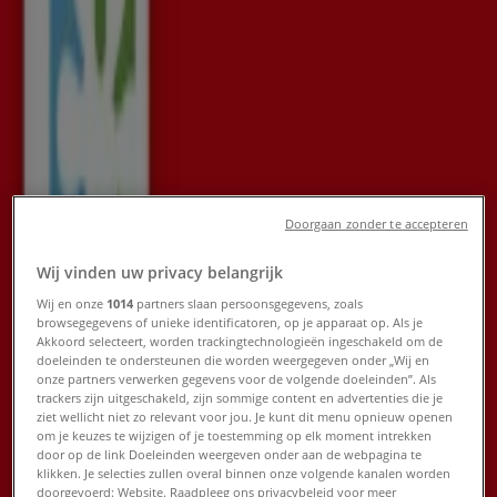
Folders, kortingen en aanbiedingen
Tiendeo in Den Haag
»
Bouwmarkt & Tuin Aanbiedingen in Den Haag
Nieuw
Doorgaan zonder te accepteren
Warmteservice
Wij vinden uw privacy belangrijk
Warmteservice Verkoop
Wij en onze
1014
partners slaan persoonsgegevens, zoals
browsegegevens of unieke identificatoren, op je apparaat op. Als je
Verloopt 21-8
Den Haag
Akkoord selecteert, worden trackingtechnologieën ingeschakeld om de
doeleinden te ondersteunen die worden weergegeven onder „Wij en
Nieuw
onze partners verwerken gegevens voor de volgende doeleinden”. Als
trackers zijn uitgeschakeld, zijn sommige content en advertenties die je
ziet wellicht niet zo relevant voor jou. Je kunt dit menu opnieuw openen
om je keuzes te wijzigen of je toestemming op elk moment intrekken
TuinWereld
door op de link Doeleinden weergeven onder aan de webpagina te
klikken. Je selecties zullen overal binnen onze volgende kanalen worden
doorgevoerd: Website. Raadpleeg ons privacybeleid voor meer