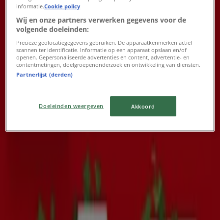
Tuinmeubelen
informatie.
Cookie policy
Wij en onze partners verwerken gegevens voor de
Verloopt 21-8
Den Haag
volgende doeleinden:
Nieuw
Precieze geolocatiegegevens gebruiken. De apparaatkenmerken actief
scannen ter identificatie. Informatie op een apparaat opslaan en/of
openen. Gepersonaliseerde advertenties en content, advertentie- en
contentmetingen, doelgroepenonderzoek en ontwikkeling van diensten.
Tuincentrum de Nieuwstad
Partnerlijst (derden)
Tuincentrum De Nieuwstad Verkoop
Doeleinden weergeven
Akkoord
Verloopt 21-8
Den Haag
Nieuw
Tuincentrum Osdorp
Tuincentrum Osdorp Promo
Verloopt 31-8
Den Haag
Advertentie