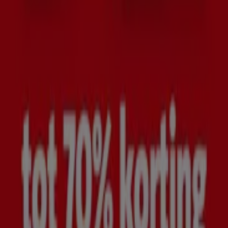
Arnhem
Nijmegen
Zwolle
Amersfoort
Apeldoorn
Almere
Enschede
Bekijk meer steden
In de sectie
Bouwmarkt en Tuin
vind je alle
folders van
winkels
met betrekking tot
huis en tuin
producten. Ben
je op de hoogte van elle nieuwste
elekrische
gereedschappen
? Zoek je
bouwmaterialen
voor het
verbouwen van je huis? Ontdek alle
aanbiedingen
op
Tiendeo en begin nu met al je
klussen
in en om het
huis.
Zie Bouwmarkt & Tuin aanbiedingen
Advertentie