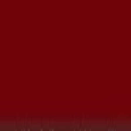
Winkel verkeerd weergegeven op de kaart
Wekelijkse advertentiefeedback
Technische problemen en algemene feedback
Index
Merken
Lokale merken
Winkels
Winkels in de buurt
Producten
Lokale producten
Steden
Download de Tiendeo app