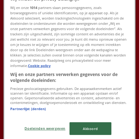
Wij en onze
1014
partners slaan persoonsgegevens, zoals
Meest recente aanbieding:
6-7-2026
browsegegevens of unieke identificatoren, op je apparaat op. Als je
Akkoord selecteert, worden trackingtechnologieën ingeschakeld om de
doeleinden te ondersteunen die worden weergegeven onder „Wij en
onze partners verwerken gegevens voor de volgende doeleinden”. Als
trackers zijn uitgeschakeld, zijn sommige content en advertenties die je
ziet wellicht niet zo relevant voor jou. Je kunt dit menu opnieuw openen
om je keuzes te wijzigen of je toestemming op elk moment intrekken
Praxis
door op de link Doeleinden weergeven onder aan de webpagina te
klikken. Je selecties zullen overal binnen onze volgende kanalen worden
doorgevoerd: Website. Raadpleeg ons privacybeleid voor meer
Folder Praxis
informatie.
Cookie policy
Wij en onze partners verwerken gegevens voor de
Verloopt 16-8
volgende doeleinden:
{"numCatalogs":1}
Precieze geolocatiegegevens gebruiken. De apparaatkenmerken actief
scannen ter identificatie. Informatie op een apparaat opslaan en/of
Andere gebruikers hebben deze
openen. Gepersonaliseerde advertenties en content, advertentie- en
contentmetingen, doelgroepenonderzoek en ontwikkeling van diensten.
catalogi ook bekeken
Partnerlijst (derden)
Nieuw
Doeleinden weergeven
Akkoord