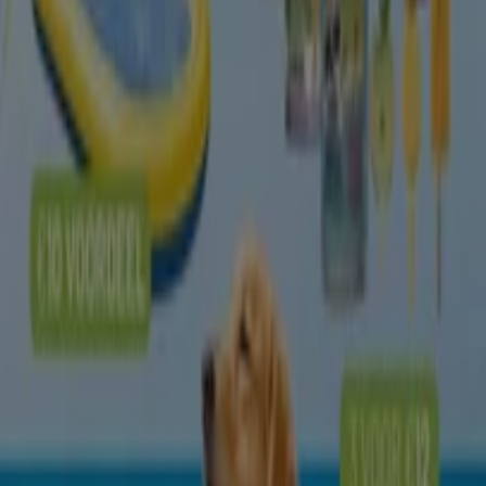
Verloopt 9-8
Amsterdam
Pets&Co
Summer Vibes
Verloopt 23-8
Amsterdam
Meer tonen
Advertentie