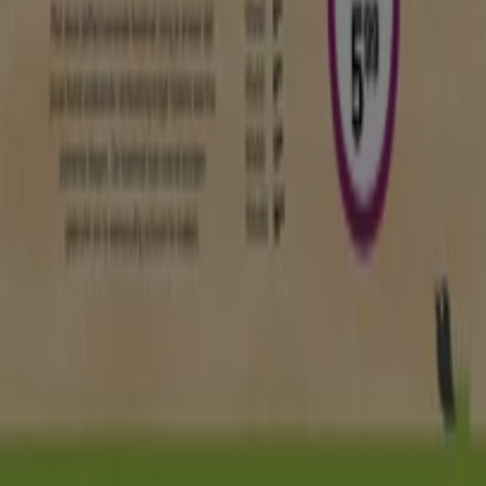
Winkel verkeerd weergegeven op de kaart
Wekelijkse advertentiefeedback
Technische problemen en algemene feedback
Index
Merken
Lokale merken
Winkels
Winkels in de buurt
Producten
Lokale producten
Steden
Download de Tiendeo app