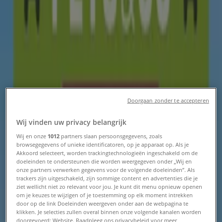
Folders, kortingen en aanbiedingen
Tiendeo in Amsterdam
»
Bouwmarkt & Tuin Aanbiedingen in Amsterdam
-3 dagen
Doorgaan zonder te accepteren
Gamma
Wij vinden uw privacy belangrijk
Ontdek aantrekkelijke aanbiedingen
Wij en onze
1012
partners slaan persoonsgegevens, zoals
browsegegevens of unieke identificatoren, op je apparaat op. Als je
Verloopt 9-8
Amsterdam
Akkoord selecteert, worden trackingtechnologieën ingeschakeld om de
doeleinden te ondersteunen die worden weergegeven onder „Wij en
-3 dagen
onze partners verwerken gegevens voor de volgende doeleinden”. Als
trackers zijn uitgeschakeld, zijn sommige content en advertenties die je
ziet wellicht niet zo relevant voor jou. Je kunt dit menu opnieuw openen
om je keuzes te wijzigen of je toestemming op elk moment intrekken
Intratuin
door op de link Doeleinden weergeven onder aan de webpagina te
klikken. Je selecties zullen overal binnen onze volgende kanalen worden
doorgevoerd: Website. Raadpleeg ons privacybeleid voor meer