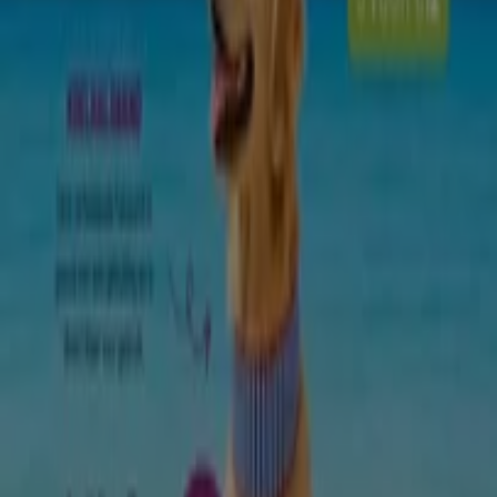
Bouwmarkt & Tuin catalogi in
Amsterdam
Flyers en beste aanbiedingen in
Amsterdam
TV
smart
tv
Zwemkleding
Badpak
Naaimachine
wandelschoenen
doe-
het-zelf
mosselen
kersen
Bouwmarkt & Tuin in andere
steden
Amsterdam
Rotterdam
Den Haag
Utrecht
Eindhoven
Groningen
Haarlem
Breda
Tilburg