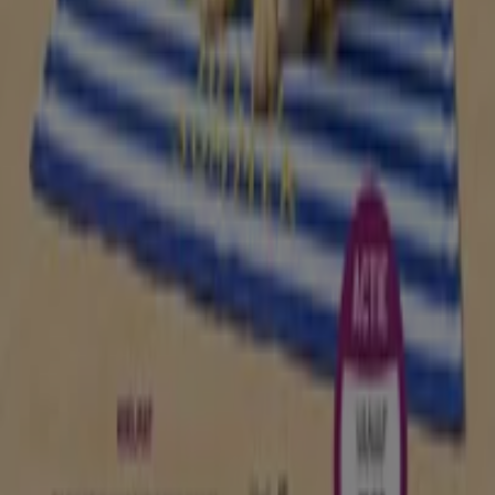
Tiendeo is onderdeel van Shopfully, het techbedrijf dat
lokaal winkelen wereldwijd opnieuw uitvindt.
Tiendeo
Wat we doen
Zakelijke oplossingen
Nieuws en media
Met ons samenwerken
Contact
Marketing en bedrijfsaanvragen