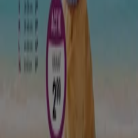
Arnhem
Nijmegen
Zwolle
Amersfoort
Apeldoorn
Almere
Enschede
Bekijk meer steden
In de sectie
Bouwmarkt en Tuin
vind je alle
folders van
winkels
met betrekking tot
huis en tuin
producten. Ben
je op de hoogte van elle nieuwste
elekrische
gereedschappen
? Zoek je
bouwmaterialen
voor het
verbouwen van je huis? Ontdek alle
aanbiedingen
op
Tiendeo en begin nu met al je
klussen
in en om het
huis.
Zie Bouwmarkt & Tuin aanbiedingen
Advertentie