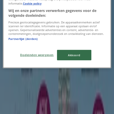
Onze beste koopjes
informatie.
Cookie policy
Wij en onze partners verwerken gegevens voor de
Verloopt 9-8
Amsterdam
volgende doeleinden:
-3 dagen
Precieze geolocatiegegevens gebruiken. De apparaatkenmerken actief
scannen ter identificatie. Informatie op een apparaat opslaan en/of
openen. Gepersonaliseerde advertenties en content, advertentie- en
contentmetingen, doelgroepenonderzoek en ontwikkeling van diensten.
Intratuin
Partnerlijst (derden)
Intratuin folder
Doeleinden weergeven
Akkoord
Verloopt 9-8
Amsterdam
-3 dagen
Welkoop
Kortingen en acties
Verloopt 9-8
Amsterdam
Advertentie