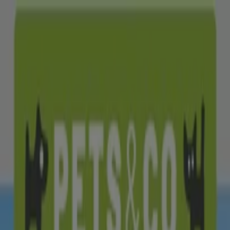
U bevindt zich hier:
Amsterdam
Featured
Supermarkt
Kleding, Schoenen &
Accessoires
Warenhuis
Bouwmarkt & Tuin
Wonen &
Meubels
Computers & Elektronica
Drogisterij &
Parfumerie
Baby, Kind &
Speelgoed
Sport
Restaurants
Opticien
Boeken &
Muziek
Auto & Fiets
Biomarkt
Vakantie & Reizen
Advertentie
Bouwmarkt & Tuin in Amsterdam -