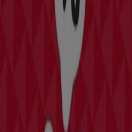
Irenestraat 1 c, Waalwijk
428 m
Gesloten
Andere bedrijven uit Sport in
Waalwijk
New Balance
Welkom bij de winkel van
New Balance
op Tiendeo, waar
je de beste
aanbiedingen
,
promoties
en
catalogi
van dit
toonaangevende merk in de
Sport
-sector kunt
ontdekken. Onze fysieke winkel is gevestigd op
STATIONSSTRAAT 130
,
Waalwijk
, en biedt een breed
assortiment kwaliteitsproducten waarmee je kunt