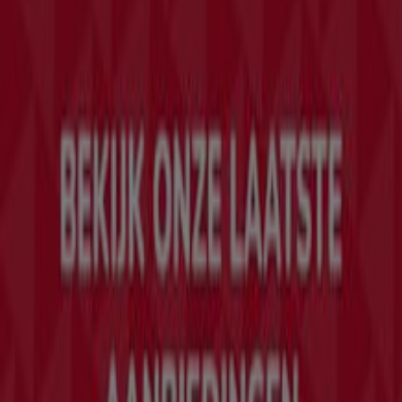
Tiendeo is onderdeel van Shopfully, het techbedrijf dat
lokaal winkelen wereldwijd opnieuw uitvindt.
Tiendeo
Wat we doen
Zakelijke oplossingen
Nieuws en media
Met ons samenwerken