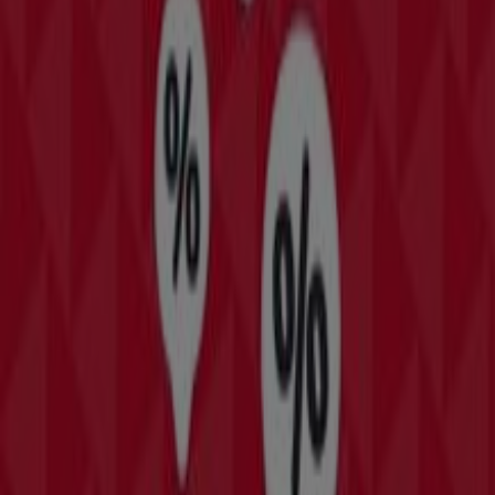
besparen gedurende de hele maand
augustus 2026
.
Bij Tiendeo bieden we je alle actuele informatie over
New
Balance
, zoals openingstijden, exclusieve aanbiedingen
en de exacte locatie van de winkel op
STATIONSSTRAAT
130
. Daarnaast krijg je toegang tot de nieuwste catalogi
van
New Balance
, waarin je de meest recente promoties
kunt ontdekken en kunt profiteren van grote kortingen
op
Sport
-producten voor je aankopen in
Waalwijk
.
Mis de kans niet om de winkel van
New Balance
op
STATIONSSTRAAT 130
te bezoeken en een complete
winkelervaring te beleven. We nodigen je uit om de
promoties te ontdekken die we deze
augustus
voor je
hebben en om op de hoogte te blijven van de beste
aanbiedingen van
New Balance
in
Waalwijk
. Bezoek ons
en begin vandaag nog met besparen!
Meer informatie over New Balance
Bekijk andere winkels
van New Balance in Waalwijk
Advertentie