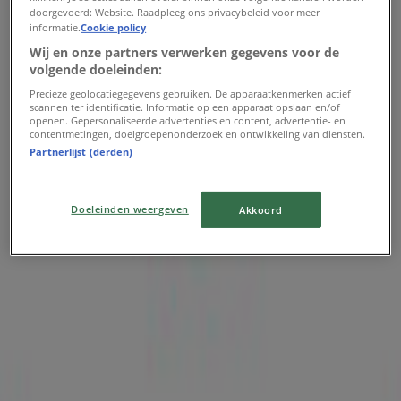
doorgevoerd: Website. Raadpleeg ons privacybeleid voor meer
informatie.
Cookie policy
New Balance
Wij en onze partners verwerken gegevens voor de
Aanbiedingen New Balance
volgende doeleinden:
Precieze geolocatiegegevens gebruiken. De apparaatkenmerken actief
Verloopt 22-6
277 m - Waalwijk
scannen ter identificatie. Informatie op een apparaat opslaan en/of
openen. Gepersonaliseerde advertenties en content, advertentie- en
contentmetingen, doelgroepenonderzoek en ontwikkeling van diensten.
Advertentie
Partnerlijst (derden)
Doeleinden weergeven
Akkoord