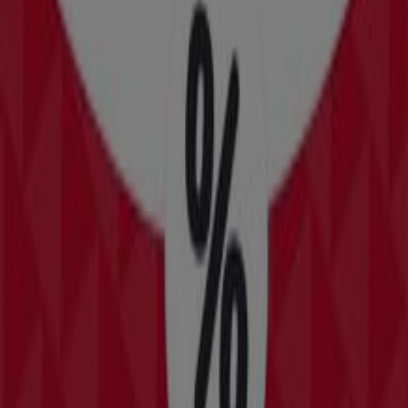
Vobis
Stationstraat 128, Waalwijk
293 m
Brabantia
Irenestraat 1B, Waalwijk
426 m
Europart