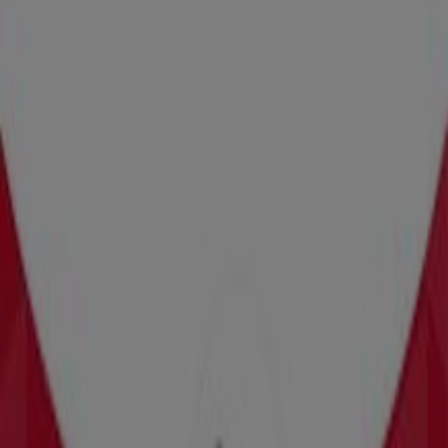
Dichtstbijzijnde winkels
Primera
Sint Antoniusstraat 47, Waalwijk
156 m
Gesloten
New Balance
STATIONSSTRAAT 130, Waalwijk
277 m