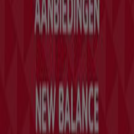
Contact
Marketing en bedrijfsaanvragen
Winkel verkeerd weergegeven op de kaart
Wekelijkse advertentiefeedback
Technische problemen en algemene feedback
Index
Merken
Lokale merken
Winkels
Winkels in de buurt
Producten
Lokale producten
Steden