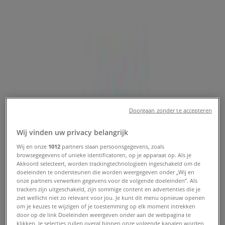
STATIONSSTRAAT 130, Waalwijk -
Openingstijden en aanbiedingen
Tiendeo in Waalwijk
»
Sport Aanbiedingen in Waalwijk
»
New Balance in Waalwijk
»
Doorgaan zonder te accepteren
New Balance | STATIONSSTRAAT 130
Wij vinden uw privacy belangrijk
Kaart
Wij en onze
1012
partners slaan persoonsgegevens, zoals
Kaart
browsegegevens of unieke identificatoren, op je apparaat op. Als je
Akkoord selecteert, worden trackingtechnologieën ingeschakeld om de
New Balance Aanbiedingen in
doeleinden te ondersteunen die worden weergegeven onder „Wij en
onze partners verwerken gegevens voor de volgende doeleinden”. Als
Waalwijk
trackers zijn uitgeschakeld, zijn sommige content en advertenties die je
ziet wellicht niet zo relevant voor jou. Je kunt dit menu opnieuw openen
om je keuzes te wijzigen of je toestemming op elk moment intrekken
door op de link Doeleinden weergeven onder aan de webpagina te
klikken. Je selecties zullen overal binnen onze volgende kanalen worden