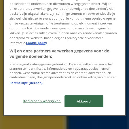
09:00 - 18:00
doeleinden te ondersteunen die worden weergegeven onder „Wij en
Woensdag
onze partners verwerken gegevens voor de volgende doeleinden”. Als
trackers zijn uitgeschakeld, zijn sommige content en advertenties die je
09:00 - 18:00
ziet wellicht niet zo relevant voor jou. Je kunt dit menu opnieuw openen
Donderdag
om je keuzes te wijzigen of je toestemming op elk moment intrekken
09:00 - 18:00
door op de link Doeleinden weergeven onder aan de webpagina te
klikken. Je selecties zullen overal binnen onze volgende kanalen worden
Vrijdag
doorgevoerd: Website. Raadpleeg ons privacybeleid voor meer
09:00 - 19:00
informatie.
Cookie policy
Zaterdag
Wij en onze partners verwerken gegevens voor de
10:00 - 17:00
volgende doeleinden:
Kaart
Precieze geolocatiegegevens gebruiken. De apparaatkenmerken actief
scannen ter identificatie. Informatie op een apparaat opslaan en/of
openen. Gepersonaliseerde advertenties en content, advertentie- en
Open
Tot 18:00
contentmetingen, doelgroepenonderzoek en ontwikkeling van diensten.
Partnerlijst (derden)
Zondag
Doeleinden weergeven
Akkoord
Gesloten
Maandag
13:00 - 18:00