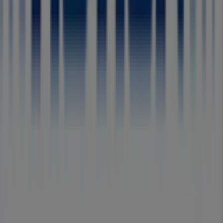
Tiendeo is onderdeel van Shopfully, het techbedrijf dat
lokaal winkelen wereldwijd opnieuw uitvindt.
Tiendeo
Wat we doen
Zakelijke oplossingen
Nieuws en media
Met ons samenwerken
Contact
Marketing en bedrijfsaanvragen
Winkel verkeerd weergegeven op de kaart