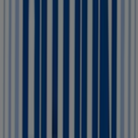
Action folder
Verloopt 11-8
Deze Action shop heeft de volgende openingstijden:
Zondag 10:00 - 18:00, Maandag 08:30 - 18:00, Dinsdag
08:30 - 18:00, Woensdag 08:30 - 18:00, Donderdag 08:30 -
18:00, Vrijdag 08:30 - 21:00, Zaterdag 08:30 - 18:00.
Er zijn momenteel 1 catalogi beschikbaar in Action
winkel.
Blader door de nieuwste Action catalogus in Markthof,
42-48 Action folder geldig vanaf 5-8-2026 tot 11-8-2026 en
begin nu met sparen!
Dichtstbijzijnde winkels
MY iMenso
Markt 38, Etten-Leur