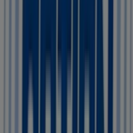
08:30 - 18:00
Woensdag
08:30 - 18:00
Donderdag
08:30 - 18:00
Vrijdag
08:30 - 21:00
Zaterdag
08:30 - 18:00
Kaart
31228565656
Action Aanbiedingen in Etten-Leur
Action