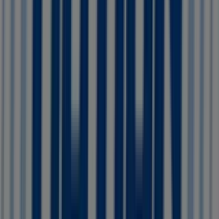
Action
, waarin je de meest recente promoties kunt
ontdekken en kunt profiteren van grote kortingen op
Warenhuis
-producten voor je aankopen in
Etten-Leur
.
Mis de kans niet om de winkel van
Action
op
Markthof,
42-48
te bezoeken en een complete winkelervaring te
beleven. We nodigen je uit om de promoties te
ontdekken die we deze
augustus
voor je hebben en om
op de hoogte te blijven van de beste aanbiedingen van
Action
in
Etten-Leur
. Bezoek ons en begin vandaag nog
met besparen!
Meer informatie over Action
Bekijk andere winkels van
Action in Etten-Leur
Advertentie