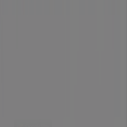
Wekelijkse advertentiefeedback
Technische problemen en algemene feedback
Index
Merken
Lokale merken
Winkels
Winkels in de buurt
Producten
Lokale producten
Steden
Download de Tiendeo app