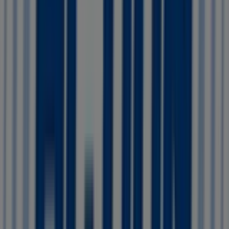
Action
Markthof, 42-48, Etten-Leur
114 m
Open
Hema
Winkelcentrum W 1, Etten-Leur
120 m
Open