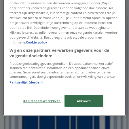
Dinsdag
doeleinden te ondersteunen die worden weergegeven onder „Wij en
onze partners verwerken gegevens voor de volgende doeleinden”. Als
08:30 - 18:00
trackers zijn uitgeschakeld, zijn sommige content en advertenties die je
Woensdag
ziet wellicht niet zo relevant voor jou. Je kunt dit menu opnieuw openen
08:30 - 18:00
om je keuzes te wijzigen of je toestemming op elk moment intrekken
Donderdag
door op de link Doeleinden weergeven onder aan de webpagina te
klikken. Je selecties zullen overal binnen onze volgende kanalen worden
08:30 - 18:00
doorgevoerd: Website. Raadpleeg ons privacybeleid voor meer
Vrijdag
informatie.
Cookie policy
08:30 - 21:00
Wij en onze partners verwerken gegevens voor de
Zaterdag
volgende doeleinden:
08:30 - 18:00
Precieze geolocatiegegevens gebruiken. De apparaatkenmerken actief
scannen ter identificatie. Informatie op een apparaat opslaan en/of
Kaart
31228565656
openen. Gepersonaliseerde advertenties en content, advertentie- en
contentmetingen, doelgroepenonderzoek en ontwikkeling van diensten.
Open
Tot 18:00
Partnerlijst (derden)
Doeleinden weergeven
Akkoord
Zondag
10:00 - 18:00
Maandag
08:30 - 18:00
Dinsdag