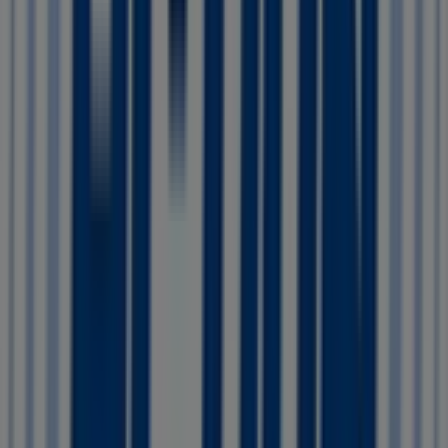
28 m
McGregor
Oude Bredaseweg 16, Etten-Leur
86 m
Ritel
Markthof 7, Etten-Leur
90 m
Open