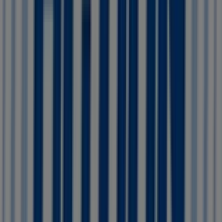
Andere bedrijven uit Warenhuis in
Etten-Leur
Action
Welkom bij de winkel van
Action
op Tiendeo, waar je de
beste
aanbiedingen
,
promoties
en
catalogi
van dit
toonaangevende merk in de
Warenhuis
-sector kunt
ontdekken. Onze fysieke winkel is gevestigd op
Markthof, 42-48
,
Etten-Leur
, en biedt een breed
assortiment kwaliteitsproducten waarmee je kunt
besparen gedurende de hele maand
augustus 2026
.
Bij Tiendeo bieden we je alle actuele informatie over
Action
, zoals openingstijden, exclusieve aanbiedingen en
de exacte locatie van de winkel op
Markthof, 42-48
.
Daarnaast krijg je toegang tot de nieuwste catalogi van