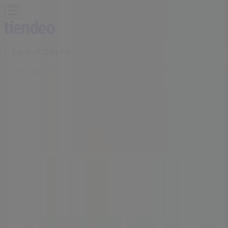
U bevindt zich hier:
Etten-Leur
Featured
Supermarkt
Kleding, Schoenen &
Accessoires
Warenhuis
Bouwmarkt & Tuin
Wonen &
Meubels
Computers & Elektronica
Drogisterij &
Parfumerie
Baby, Kind &
Speelgoed
Sport
Restaurants
Opticien
Boeken &
Muziek
Auto & Fiets
Biomarkt
Vakantie & Reizen
Advertentie
Action-winkel | Markthof, 42-48,