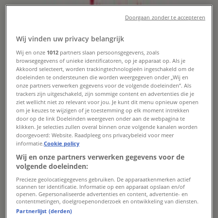
van Alpina fietsen
Doorgaan zonder te accepteren
Advertentie
Wij vinden uw privacy belangrijk
Wij en onze
1012
partners slaan persoonsgegevens, zoals
browsegegevens of unieke identificatoren, op je apparaat op. Als je
Akkoord selecteert, worden trackingtechnologieën ingeschakeld om de
doeleinden te ondersteunen die worden weergegeven onder „Wij en
onze partners verwerken gegevens voor de volgende doeleinden”. Als
trackers zijn uitgeschakeld, zijn sommige content en advertenties die je
ziet wellicht niet zo relevant voor jou. Je kunt dit menu opnieuw openen
om je keuzes te wijzigen of je toestemming op elk moment intrekken
door op de link Doeleinden weergeven onder aan de webpagina te
klikken. Je selecties zullen overal binnen onze volgende kanalen worden
doorgevoerd: Website. Raadpleeg ons privacybeleid voor meer
informatie.
Cookie policy
{"numCatalogs":0}
Wij en onze partners verwerken gegevens voor de
volgende doeleinden:
Adressen en openingstijden Alpina
Precieze geolocatiegegevens gebruiken. De apparaatkenmerken actief
scannen ter identificatie. Informatie op een apparaat opslaan en/of
fietsen
openen. Gepersonaliseerde advertenties en content, advertentie- en
contentmetingen, doelgroepenonderzoek en ontwikkeling van diensten.
Partnerlijst (derden)