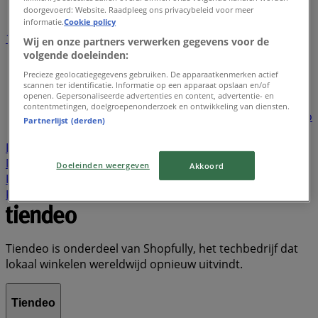
doorgevoerd: Website. Raadpleeg ons privacybeleid voor meer
informatie.
Cookie policy
1
2
3
4
5
Wij en onze partners verwerken gegevens voor de
...
22
volgende doeleinden:
Precieze geolocatiegegevens gebruiken. De apparaatkenmerken actief
Lidl
Dirk
Plus
Aldi
Kruidvat
Nettorama
Jumbo
scannen ter identificatie. Informatie op een apparaat opslaan en/of
openen. Gepersonaliseerde advertenties en content, advertentie- en
Action
Albert Heijn
Vomar
Hoogvliet
Dekamarkt
contentmetingen, doelgroepenonderzoek en ontwikkeling van diensten.
Wibra
Medipoint
DA
Trekpleister
Scapino
Hubo
Partnerlijst (derden)
Boni
New Yorker
KPN
Gall & Gall
Hornbach
Poiesz
Welkoop
Decathlon
Expert
Etos
Boon's
Markt
Zara
Tanger Markt
Primera
Makro
Doeleinden weergeven
Akkoord
Kwantum
Cecil
Hema
Praxis
Naanhof
Ter Stal
Kik
Tiendeo is onderdeel van Shopfully, het techbedrijf dat
lokaal winkelen wereldwijd opnieuw uitvindt.
Tiendeo