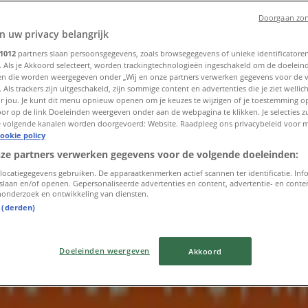
Doorgaan zon
n uw privacy belangrijk
1012
partners slaan persoonsgegevens, zoals browsegegevens of unieke identificatoren
. Als je Akkoord selecteert, worden trackingtechnologieën ingeschakeld om de doelein
n die worden weergegeven onder „Wij en onze partners verwerken gegevens voor de 
 Als trackers zijn uitgeschakeld, zijn sommige content en advertenties die je ziet wellich
or jou. Je kunt dit menu opnieuw openen om je keuzes te wijzigen of je toestemming 
or op de link Doeleinden weergeven onder aan de webpagina te klikken. Je selecties zu
n in Rotterdam
 volgende kanalen worden doorgevoerd: Website. Raadpleeg ons privacybeleid voor 
ookie policy
nze partners verwerken gegevens voor de volgende doeleinden:
locatiegegevens gebruiken. De apparaatkenmerken actief scannen ter identificatie. Inf
slaan en/of openen. Gepersonaliseerde advertenties en content, advertentie- en cont
onderzoek en ontwikkeling van diensten.
t (derden)
Doeleinden weergeven
Akkoord