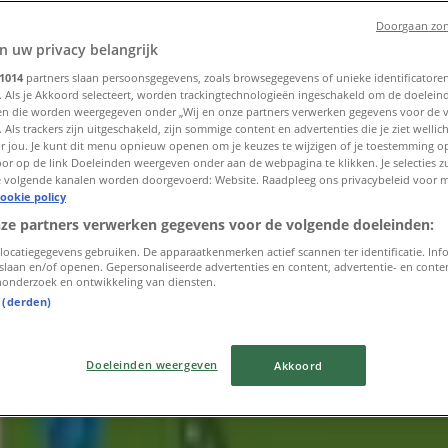
Doorgaan zon
n uw privacy belangrijk
1014
partners slaan persoonsgegevens, zoals browsegegevens of unieke identificatoren
. Als je Akkoord selecteert, worden trackingtechnologieën ingeschakeld om de doelein
n die worden weergegeven onder „Wij en onze partners verwerken gegevens voor de 
 Als trackers zijn uitgeschakeld, zijn sommige content en advertenties die je ziet wellich
or jou. Je kunt dit menu opnieuw openen om je keuzes te wijzigen of je toestemming 
or op de link Doeleinden weergeven onder aan de webpagina te klikken. Je selecties zu
 Lelystad
 volgende kanalen worden doorgevoerd: Website. Raadpleeg ons privacybeleid voor 
ookie policy
nze partners verwerken gegevens voor de volgende doeleinden:
locatiegegevens gebruiken. De apparaatkenmerken actief scannen ter identificatie. Inf
slaan en/of openen. Gepersonaliseerde advertenties en content, advertentie- en cont
onderzoek en ontwikkeling van diensten.
t (derden)
Doeleinden weergeven
Akkoord