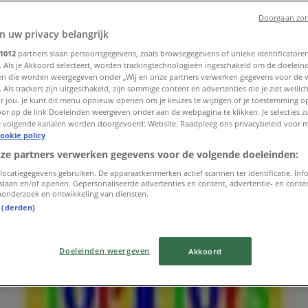
Doorgaan zon
n uw privacy belangrijk
1012
partners slaan persoonsgegevens, zoals browsegegevens of unieke identificatoren
. Als je Akkoord selecteert, worden trackingtechnologieën ingeschakeld om de doelein
n die worden weergegeven onder „Wij en onze partners verwerken gegevens voor de 
 Als trackers zijn uitgeschakeld, zijn sommige content en advertenties die je ziet wellich
or jou. Je kunt dit menu opnieuw openen om je keuzes te wijzigen of je toestemming 
or op de link Doeleinden weergeven onder aan de webpagina te klikken. Je selecties zu
 volgende kanalen worden doorgevoerd: Website. Raadpleeg ons privacybeleid voor 
ookie policy
nze partners verwerken gegevens voor de volgende doeleinden:
n in Heerlen
locatiegegevens gebruiken. De apparaatkenmerken actief scannen ter identificatie. Inf
slaan en/of openen. Gepersonaliseerde advertenties en content, advertentie- en cont
onderzoek en ontwikkeling van diensten.
t (derden)
Doeleinden weergeven
Akkoord