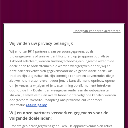
Openingstijden, telefoonnummers
en adressen
Tiendeo in Heerlen
»
Doorgaan zonder te accepteren
Baby, Kind & Speelgoed Aanbiedingen in Heerlen
Wij vinden uw privacy belangrijk
»
Wij en onze
1014
partners slaan persoonsgegevens, zoals
browsegegevens of unieke identificatoren, op je apparaat op. Als je
Babypark in Heerlen
»
Akkoord selecteert, worden trackingtechnologieën ingeschakeld om de
doeleinden te ondersteunen die worden weergegeven onder „Wij en
Babypark winkels in Heerlen
onze partners verwerken gegevens voor de volgende doeleinden”. Als
trackers zijn uitgeschakeld, zijn sommige content en advertenties die je
ziet wellicht niet zo relevant voor jou. Je kunt dit menu opnieuw openen
om je keuzes te wijzigen of je toestemming op elk moment intrekken
Babypark
door op de link Doeleinden weergeven onder aan de webpagina te
klikken. Je selecties zullen overal binnen onze volgende kanalen worden
doorgevoerd: Website. Raadpleeg ons privacybeleid voor meer
In de Cramer 90, Heerlen
informatie.
Cookie policy
2.3 km
Wij en onze partners verwerken gegevens voor de
volgende doeleinden:
Gesloten
Precieze geolocatiegegevens gebruiken. De apparaatkenmerken actief