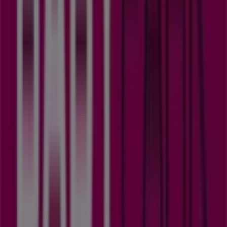
Tiendeo vind je altijd de beste winkels en
winkelmogelijkheden in
Heerlen
. Begin nu met het
verkennen van de winkels en promoties die we voor je
hebben!
Advertentie