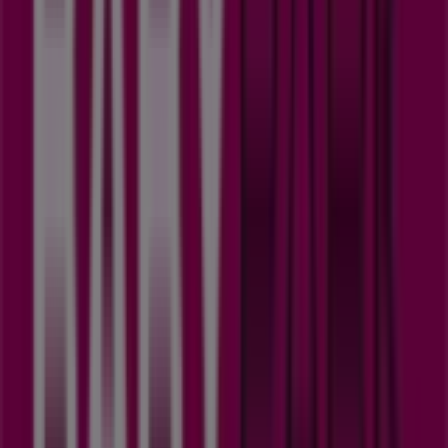
beste
aanbiedingen
,
catalogi
en
promoties
te vinden,
maar ook om de meest populaire winkels in
Heerlen
te
ontdekken. In de maand
augustus 2026
kun je op ons
platform niet alleen de nieuwste updates van
Babypark
ontdekken, een van de meest gerenommeerde merken,
maar ook de locaties en details van de dichtstbijzijnde
winkels in
Heerlen
.
Bij Tiendeo heb je niet alleen toegang tot
promoties
en
kortingen, maar ook tot informatie over fysieke winkels in
jouw stad. Blader door de catalogi van
Babypark
, vind de
winkels in
Heerlen
en ontdek producten met hoge
kortingen om deze
augustus
te besparen op je
aankopen. Daarnaast houden we je op de hoogte van
exacte locaties, openingstijden en alle benodigde details
zodat je kunt genieten van een complete winkelervaring
in
Heerlen
.
Mis de kans niet om te profiteren van de
aanbiedingen
van
Babypark
in de winkels van
Heerlen
en blijf up-to-
date met de beste prijzen tijdens
augustus 2026
. Bij