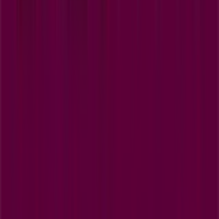
Wat we doen
Zakelijke oplossingen
Nieuws en media
Met ons samenwerken
Contact
Marketing en bedrijfsaanvragen
Winkel verkeerd weergegeven op de kaart
Wekelijkse advertentiefeedback
Technische problemen en algemene feedback
Index
Merken