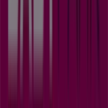
Tiendeo is onderdeel van Shopfully, het techbedrijf dat
lokaal winkelen wereldwijd opnieuw uitvindt.
Tiendeo