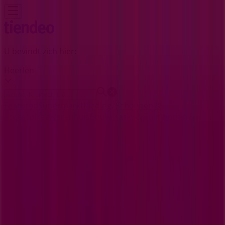
U bevindt zich hier:
Heerlen
Featured
Supermarkt
Kleding, Schoenen &
Accessoires
Warenhuis
Bouwmarkt & Tuin
Wonen &
Meubels
Computers & Elektronica
Drogisterij &
Parfumerie
Baby, Kind &
Speelgoed
Sport
Restaurants
Opticien
Boeken &
Muziek
Auto & Fiets
Biomarkt
Vakantie & Reizen
Advertentie
Babypark-winkels in Heerlen -