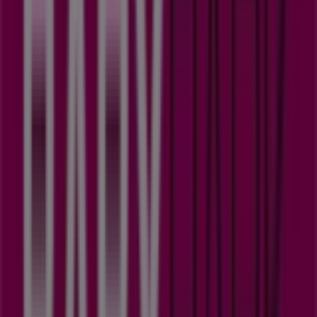
Babypark
Babypark folder
Verloopt 14-8
Steden met Babypark winkels
Babypark in Veldhoven
Bekijk meer steden
Andere bedrijven uit Baby, Kind &
Speelgoed in Heerlen
Babypark
Welkom bij Tiendeo, jouw beste keuze om niet alleen de