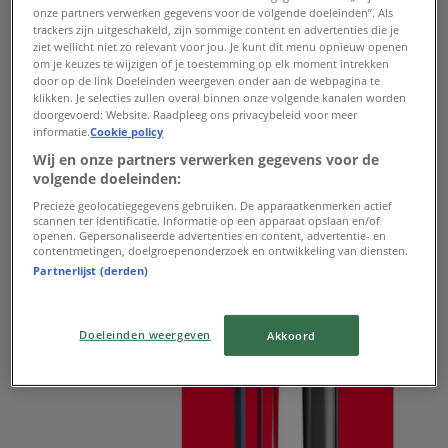
onze partners verwerken gegevens voor de volgende doeleinden”. Als
Advertentie
trackers zijn uitgeschakeld, zijn sommige content en advertenties die je
ziet wellicht niet zo relevant voor jou. Je kunt dit menu opnieuw openen
om je keuzes te wijzigen of je toestemming op elk moment intrekken
door op de link Doeleinden weergeven onder aan de webpagina te
klikken. Je selecties zullen overal binnen onze volgende kanalen worden
doorgevoerd: Website. Raadpleeg ons privacybeleid voor meer
informatie.
Cookie policy
Wij en onze partners verwerken gegevens voor de
volgende doeleinden:
Precieze geolocatiegegevens gebruiken. De apparaatkenmerken actief
scannen ter identificatie. Informatie op een apparaat opslaan en/of
openen. Gepersonaliseerde advertenties en content, advertentie- en
contentmetingen, doelgroepenonderzoek en ontwikkeling van diensten.
Partnerlijst (derden)
{"numCatalogs":0}
Adressen en openingstijden CeX
Doeleinden weergeven
Akkoord
CeX