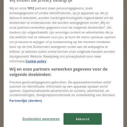
Wij vinden uw privacy belangrijk
00:00 - 18:00
Wij en onze
1012
partners slaan persoonsgegevens, zoals
Donderdag
browsegegevens of unieke identificatoren, op je apparaat op. Als je
00:00 - 18:00
Akkoord selecteert, worden trackingtechnologieën ingeschakeld om de
doeleinden te ondersteunen die worden weergegeven onder „Wij en
Vrijdag
onze partners verwerken gegevens voor de volgende doeleinden”. Als
00:00 - 18:00
trackers zijn uitgeschakeld, zijn sommige content en advertenties die je
Zaterdag
ziet wellicht niet zo relevant voor jou. Je kunt dit menu opnieuw openen
om je keuzes te wijzigen of je toestemming op elk moment intrekken
00:00 - 18:00
door op de link Doeleinden weergeven onder aan de webpagina te
klikken. Je selecties zullen overal binnen onze volgende kanalen worden
Kaart
doorgevoerd: Website. Raadpleeg ons privacybeleid voor meer
informatie.
Cookie policy
Open
Tot 18:00
Wij en onze partners verwerken gegevens voor de
volgende doeleinden:
Precieze geolocatiegegevens gebruiken. De apparaatkenmerken actief
Zondag
scannen ter identificatie. Informatie op een apparaat opslaan en/of
openen. Gepersonaliseerde advertenties en content, advertentie- en
00:00 - 18:00
contentmetingen, doelgroepenonderzoek en ontwikkeling van diensten.
Maandag
Partnerlijst (derden)
00:00 - 18:00
Dinsdag
00:00 - 18:00
Doeleinden weergeven
Akkoord
Woensdag