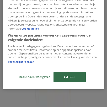
onze partners verwerken gegevens voor de volgende doeleinden”. Als
trackers zijn uitgeschakeld, zijn sommige content en advertenties die je
Jan Linders
ziet wellicht niet zo relevant voor jou. Je kunt dit menu opnieuw openen
om je keuzes te wijzigen of je toestemming op elk moment intrekken
Oude Molen 2, Liessel
door op de link Doeleinden weergeven onder aan de webpagina te
klikken. Je selecties zullen overal binnen onze volgende kanalen worden
8.0 km
doorgevoerd: Website. Raadpleeg ons privacybeleid voor meer
informatie.
Cookie policy
Open
Wij en onze partners verwerken gegevens voor de
volgende doeleinden:
Precieze geolocatiegegevens gebruiken. De apparaatkenmerken actief
scannen ter identificatie. Informatie op een apparaat opslaan en/of
openen. Gepersonaliseerde advertenties en content, advertentie- en
Jan Linders
contentmetingen, doelgroepenonderzoek en ontwikkeling van diensten.
Partnerlijst (derden)
Helmondseweg 65a, Deurne
10.0 km
Doeleinden weergeven
Akkoord
Open