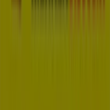
Tiendeo is onderdeel van Shopfully, het techbedrijf dat
lokaal winkelen wereldwijd opnieuw uitvindt.
Tiendeo
Wat we doen
Zakelijke oplossingen
Nieuws en media
Met ons samenwerken
Contact
Marketing en bedrijfsaanvragen
Winkel verkeerd weergegeven op de kaart
Wekelijkse advertentiefeedback
Technische problemen en algemene feedback