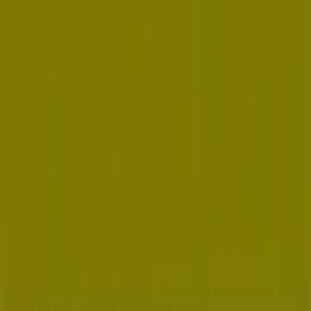
Index
Merken
Lokale merken
Winkels
Winkels in de buurt
Producten
Lokale producten
Steden
Download de Tiendeo app
Copyright © Tiendeo ® 2026 · Shopfully Marketing S.L.U. –
Palau de Mar – 08039 Barcelona, Spain