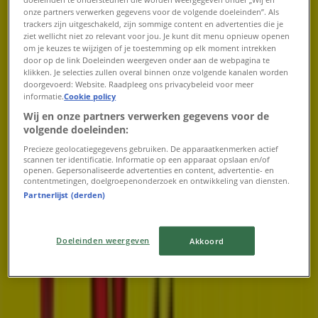
onze partners verwerken gegevens voor de volgende doeleinden”. Als
07:00 - 21:00
trackers zijn uitgeschakeld, zijn sommige content en advertenties die je
Donderdag
ziet wellicht niet zo relevant voor jou. Je kunt dit menu opnieuw openen
07:00 - 21:00
om je keuzes te wijzigen of je toestemming op elk moment intrekken
Vrijdag
door op de link Doeleinden weergeven onder aan de webpagina te
klikken. Je selecties zullen overal binnen onze volgende kanalen worden
07:00 - 21:00
doorgevoerd: Website. Raadpleeg ons privacybeleid voor meer
Zaterdag
informatie.
Cookie policy
07:00 - 20:00
Wij en onze partners verwerken gegevens voor de
volgende doeleinden:
Kaart
073-6135000
Precieze geolocatiegegevens gebruiken. De apparaatkenmerken actief
scannen ter identificatie. Informatie op een apparaat opslaan en/of
Gesloten
openen. Gepersonaliseerde advertenties en content, advertentie- en
contentmetingen, doelgroepenonderzoek en ontwikkeling van diensten.
Partnerlijst (derden)
Zondag
09:00 - 20:00
Doeleinden weergeven
Akkoord
Maandag
07:00 - 21:00
Dinsdag
07:00 - 21:00
Woensdag