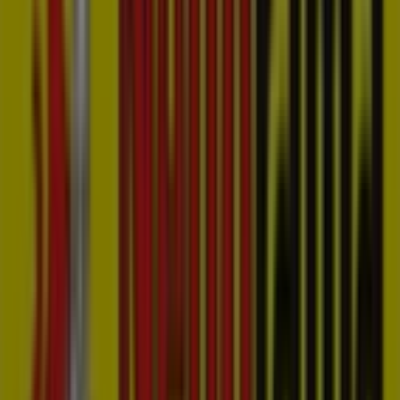
Markt 39, 's-Hertogenbosch
31 m
Gesloten
Be One
Markt 17, 's-Hertogenbosch
32 m
Gesloten
The Society Shop