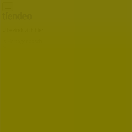
U bevindt zich hier:
's-Hertogenbosch
Featured
Supermarkt
Kleding, Schoenen &
Accessoires
Warenhuis
Bouwmarkt & Tuin
Wonen &
Meubels
Computers & Elektronica
Drogisterij &
Parfumerie
Baby, Kind &
Speelgoed
Sport
Restaurants
Opticien
Boeken &
Muziek
Auto & Fiets
Biomarkt
Vakantie & Reizen
Advertentie
Nettorama-winkel | Gruttostraat