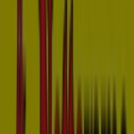
07:00 - 21:00
Donderdag
07:00 - 21:00
Vrijdag
07:00 - 21:00
Zaterdag
07:00 - 20:00
Kaart
073-6135000
We staan op het punt nieuwe aanbiedingen te publiceren
van Nettorama
Advertentie