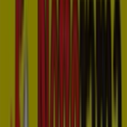
Dichtstbijzijnde winkels
Pearle
Markt 31, 's-Hertogenbosch
31 m
Gesloten
McDonald's