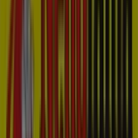
Markt 17, 's-Hertogenbosch
32 m
Gesloten
Siebel juwelier
Markt 19, 's-Hertogenbosch
34 m
Gesloten
Andere bedrijven uit Supermarkt in
's-Hertogenbosch