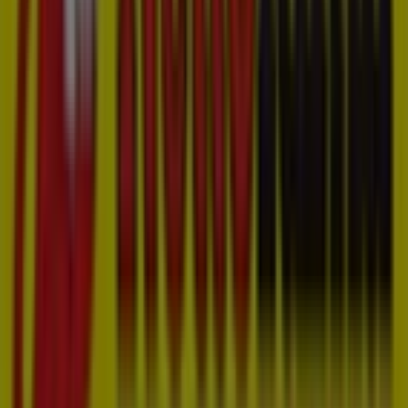
Nettorama
Welkom bij de winkel van
Nettorama
op Tiendeo, waar je
de beste
aanbiedingen
,
promoties
en
catalogi
van dit
toonaangevende merk in de
Supermarkt
-sector kunt
ontdekken. Onze fysieke winkel is gevestigd op
Gruttostraat 21
,
's-Hertogenbosch
, en biedt een breed
assortiment kwaliteitsproducten waarmee je kunt
besparen gedurende de hele maand
augustus 2026
.
Bij Tiendeo bieden we je alle actuele informatie over
Nettorama
, zoals openingstijden, exclusieve
aanbiedingen en de exacte locatie van de winkel op
Gruttostraat 21
. Daarnaast krijg je toegang tot de
nieuwste catalogi van
Nettorama
, waarin je de meest
recente promoties kunt ontdekken en kunt profiteren
van grote kortingen op
Supermarkt
-producten voor je
aankopen in
's-Hertogenbosch
.