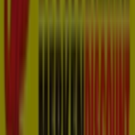
Mis de kans niet om de winkel van
Nettorama
op
Gruttostraat 21
te bezoeken en een complete
winkelervaring te beleven. We nodigen je uit om de
promoties te ontdekken die we deze
augustus
voor je
hebben en om op de hoogte te blijven van de beste
aanbiedingen van
Nettorama
in
's-Hertogenbosch
.
Bezoek ons en begin vandaag nog met besparen!
Meer informatie over Nettorama
Bekijk andere winkels
van Nettorama in 's-Hertogenbosch
Advertentie