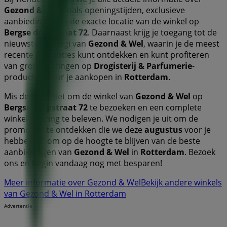
Gezond & Wel
, zoals openingstijden, exclusieve
aanbiedingen en de exacte locatie van de winkel op
Bergse dorpstraat 72
. Daarnaast krijg je toegang tot de
nieuwste catalogi van
Gezond & Wel
, waarin je de meest
recente promoties kunt ontdekken en kunt profiteren
van grote kortingen op
Drogisterij & Parfumerie
-
producten voor je aankopen in
Rotterdam
.
Mis de kans niet om de winkel van
Gezond & Wel
op
Bergse dorpstraat 72
te bezoeken en een complete
winkelervaring te beleven. We nodigen je uit om de
promoties te ontdekken die we deze
augustus
voor je
hebben en om op de hoogte te blijven van de beste
aanbiedingen van
Gezond & Wel
in
Rotterdam
. Bezoek
ons en begin vandaag nog met besparen!
Meer informatie over Gezond & Wel
Bekijk andere winkels
van Gezond & Wel in Rotterdam
Advertentie