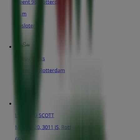
Meent 98, Rotterdam
63 m
Gesloten
Happy Socks
Meent 98, Rotterdam
63 m
LYLE AND SCOTT
Meent 120, 3011 JS, Rotterdam
66 m