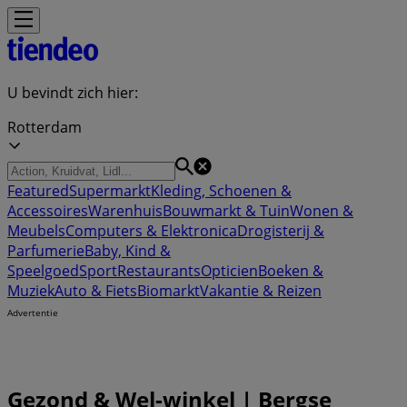
U bevindt zich hier:
Rotterdam
Featured
Supermarkt
Kleding, Schoenen &
Accessoires
Warenhuis
Bouwmarkt & Tuin
Wonen &
Meubels
Computers & Elektronica
Drogisterij &
Parfumerie
Baby, Kind &
Speelgoed
Sport
Restaurants
Opticien
Boeken &
Muziek
Auto & Fiets
Biomarkt
Vakantie & Reizen
Advertentie
Gezond & Wel-winkel | Bergse