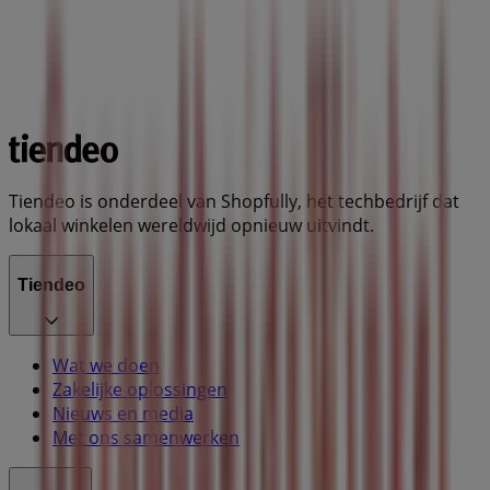
Tiendeo is onderdeel van Shopfully, het techbedrijf dat
lokaal winkelen wereldwijd opnieuw uitvindt.
Tiendeo
Wat we doen
Zakelijke oplossingen
Nieuws en media
Met ons samenwerken