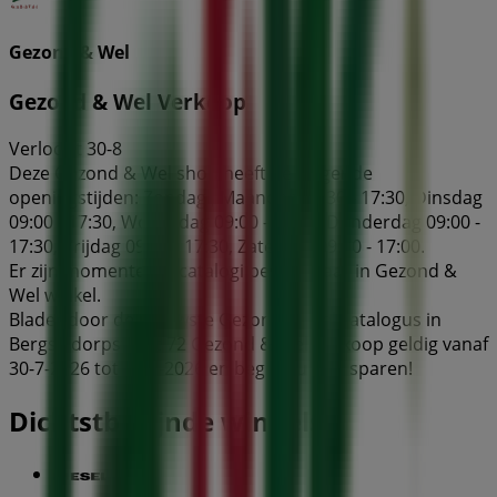
Gezond & Wel
Gezond & Wel Verkoop
Verloopt 30-8
Deze Gezond & Wel shop heeft de volgende
openingstijden: Zondag , Maandag 13:30 - 17:30, Dinsdag
09:00 - 17:30, Woensdag 09:00 - 17:30, Donderdag 09:00 -
17:30, Vrijdag 09:00 - 17:30, Zaterdag 09:00 - 17:00.
Er zijn momenteel 1 catalogi beschikbaar in Gezond &
Wel winkel.
Blader door de nieuwste Gezond & Wel catalogus in
Bergse dorpstraat 72 Gezond & Wel Verkoop geldig vanaf
30-7-2026 tot 30-8-2026 en begin nu met sparen!
Dichtstbijzijnde winkels