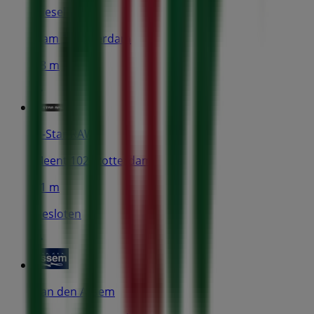
Diesel
Dam 1, Rotterdam
38 m
G-Star RAW
Meent 102, Rotterdam
51 m
Gesloten
Van den Assem