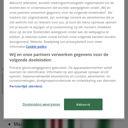
Dinsdag
Akkoord selecteert, worden trackingtechnologieën ingeschakeld om de
doeleinden te ondersteunen die worden weergegeven onder „Wij en
09:00 - 17:30
onze partners verwerken gegevens voor de volgende doeleinden”. Als
Woensdag
trackers zijn uitgeschakeld, zijn sommige content en advertenties die je
09:00 - 17:30
ziet wellicht niet zo relevant voor jou. Je kunt dit menu opnieuw openen
Donderdag
om je keuzes te wijzigen of je toestemming op elk moment intrekken
door op de link Doeleinden weergeven onder aan de webpagina te
09:00 - 17:30
klikken. Je selecties zullen overal binnen onze volgende kanalen worden
Vrijdag
doorgevoerd: Website. Raadpleeg ons privacybeleid voor meer
09:00 - 17:30
informatie.
Cookie policy
Zaterdag
Wij en onze partners verwerken gegevens voor de
09:00 - 17:00
volgende doeleinden:
Precieze geolocatiegegevens gebruiken. De apparaatkenmerken actief
Kaart
0104187378
scannen ter identificatie. Informatie op een apparaat opslaan en/of
openen. Gepersonaliseerde advertenties en content, advertentie- en
contentmetingen, doelgroepenonderzoek en ontwikkeling van diensten.
Gesloten
Partnerlijst (derden)
Zondag
Doeleinden weergeven
Akkoord
Gesloten
Maandag