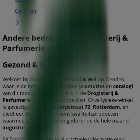
Gesloten
Andere bedrijven uit Drogisterij &
Parfumerie in Rotterdam
Gezond & Wel
Welkom bij de winkel van
Gezond & Wel
op Tiendeo,
waar je de beste
aanbiedingen
,
promoties
en
catalogi
van dit toonaangevende merk in de
Drogisterij &
Parfumerie
-sector kunt ontdekken. Onze fysieke winkel
is gevestigd op
Bergse dorpstraat 72
,
Rotterdam
, en
biedt een breed assortiment kwaliteitsproducten
waarmee je kunt besparen gedurende de hele maand
augustus 2026
.
Bij Tiendeo bieden we je alle actuele informatie over