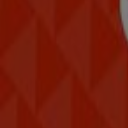
Wibra
Bremstraat 17, Assen
18.9 km
Gesloten
Wibra
Gorecht Oost 153D, Hoogezand
21.7 km
Gesloten