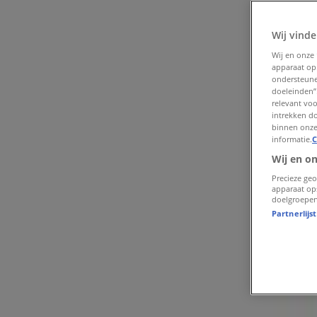
Tiendeo in Roden
»
Wij vinde
Warenhuis Aanbiedingen in Roden
Wij en onze
»
apparaat op
Wibra in Roden
»
ondersteune
doeleinden”.
relevant vo
Wibra winkels in Roden
intrekken do
binnen onze
Advertentie
informatie.
C
Wij en o
Precieze geo
apparaat op
doelgroepen
Partnerlijs