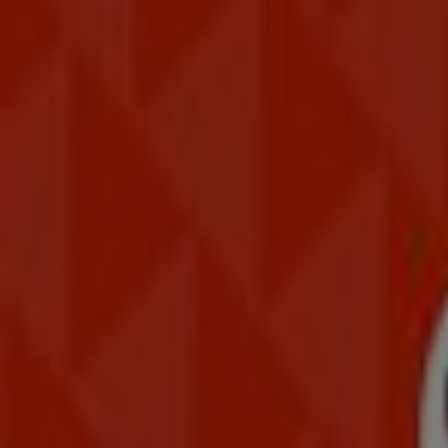
Wibra
Kajuit, 272, Groningen
17.3 km
Gesloten
Wibra
Gedempte Singel 21, Assen
17.6 km
Gesloten