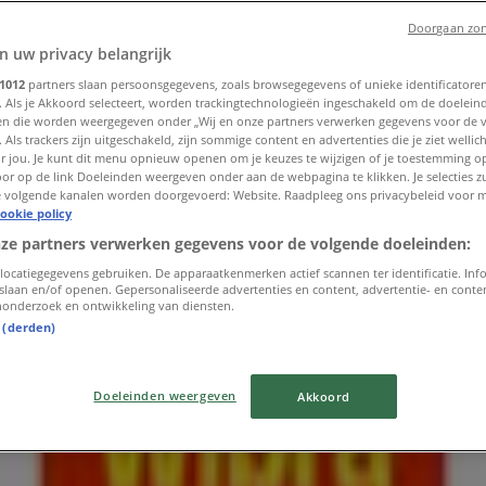
Doorgaan zon
n uw privacy belangrijk
1012
partners slaan persoonsgegevens, zoals browsegegevens of unieke identificatoren
. Als je Akkoord selecteert, worden trackingtechnologieën ingeschakeld om de doelein
n die worden weergegeven onder „Wij en onze partners verwerken gegevens voor de 
 Als trackers zijn uitgeschakeld, zijn sommige content en advertenties die je ziet wellich
or jou. Je kunt dit menu opnieuw openen om je keuzes te wijzigen of je toestemming 
or op de link Doeleinden weergeven onder aan de webpagina te klikken. Je selecties zu
 volgende kanalen worden doorgevoerd: Website. Raadpleeg ons privacybeleid voor 
ookie policy
nze partners verwerken gegevens voor de volgende doeleinden:
locatiegegevens gebruiken. De apparaatkenmerken actief scannen ter identificatie. Inf
slaan en/of openen. Gepersonaliseerde advertenties en content, advertentie- en cont
onderzoek en ontwikkeling van diensten.
t (derden)
Doeleinden weergeven
Akkoord