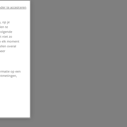
der te accepteren
, op je
den te
volgende
t niet zo
op elk moment
llen overal
meer
ormatie op een
entmetingen,