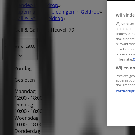
Tiendeo in Geldrop
»
Supermarkt Aanbiedingen in Geldrop
»
Wij vinde
Gall & Gall in Geldrop
»
Wij en onze
apparaat op
Gall & Gall | De Heuvel, 79
ondersteune
doeleinden”.
relevant vo
Open
Tot 19:00
intrekken do
binnen onze
informatie.
C
Wij en o
Zondag
Precieze geo
Gesloten
apparaat op
doelgroepen
Maandag
Partnerlijs
12:00 - 18:00
Dinsdag
10:00 - 18:00
Woensdag
10:00 - 18:00
Donderdag