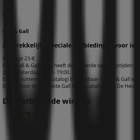
Gall & Gall
Aantrekkelijke speciale aanbiedingen voor ie
Verloopt 23-8
Deze Gall & Gall shop heeft de volgende openingstijden: Zo
20:00, Zaterdag 09:00 - 19:00.
Er zijn momenteel 1 catalogi beschikbaar in Gall & Gall win
Blader door de nieuwste Gall & Gall catalogus in De Heuve
Dichtstbijzijnde winkels
Lidl