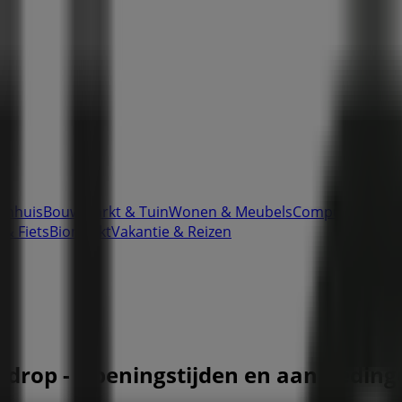
enhuis
Bouwmarkt & Tuin
Wonen & Meubels
Computers & El
 & Fiets
Biomarkt
Vakantie & Reizen
Geldrop - Openingstijden en aanbieding