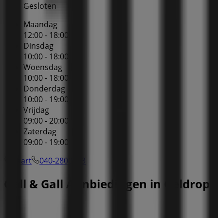
Gesloten
Maandag
12:00 - 18:00
Dinsdag
10:00 - 18:00
Woensdag
10:00 - 18:00
Donderdag
10:00 - 19:00
Vrijdag
09:00 - 20:00
Zaterdag
09:00 - 19:00
Kaart
040-2800153
Gall & Gall Aanbiedingen in Geldrop