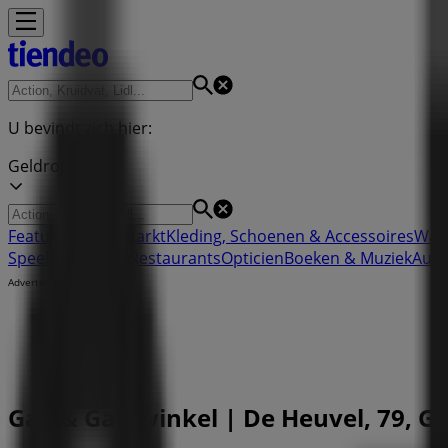
U bevindt zich hier:
Geldrop
Featured
Supermarkt
Kleding, Schoenen & Accessoires
War
Speelgoed
Sport
Restaurants
Opticien
Boeken & Muziek
Auto
Advertentie
Gall & Gall-winkel | De Heuvel, 79, 