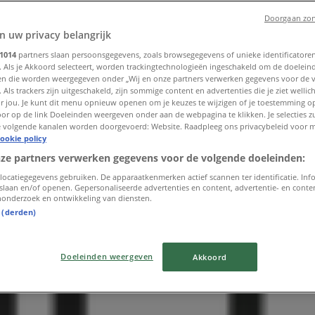
Doorgaan zon
n uw privacy belangrijk
1014
partners slaan persoonsgegevens, zoals browsegegevens of unieke identificatoren
. Als je Akkoord selecteert, worden trackingtechnologieën ingeschakeld om de doelein
n die worden weergegeven onder „Wij en onze partners verwerken gegevens voor de 
 Als trackers zijn uitgeschakeld, zijn sommige content en advertenties die je ziet wellich
or jou. Je kunt dit menu opnieuw openen om je keuzes te wijzigen of je toestemming 
or op de link Doeleinden weergeven onder aan de webpagina te klikken. Je selecties zu
 volgende kanalen worden doorgevoerd: Website. Raadpleeg ons privacybeleid voor 
ookie policy
nze partners verwerken gegevens voor de volgende doeleinden:
locatiegegevens gebruiken. De apparaatkenmerken actief scannen ter identificatie. Inf
slaan en/of openen. Gepersonaliseerde advertenties en content, advertentie- en cont
onderzoek en ontwikkeling van diensten.
t (derden)
Doeleinden weergeven
Akkoord