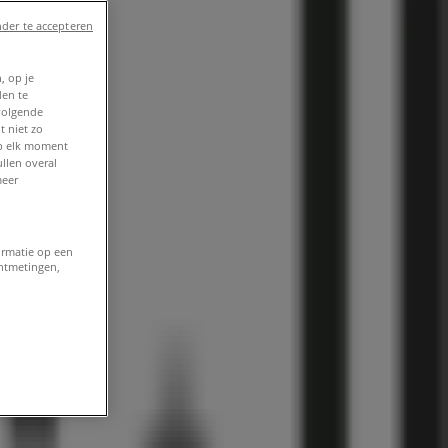
der te accepteren
, op je
den te
volgende
t niet zo
op elk moment
llen overal
meer
ormatie op een
entmetingen,