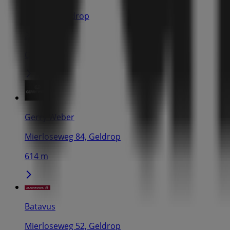
Wede 2, Geldrop
282 m
Open
Gerry Weber
Mierloseweg 84, Geldrop
614 m
Batavus
Mierloseweg 52, Geldrop