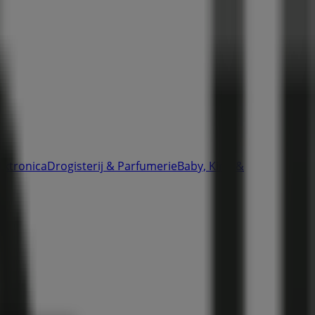
ektronica
Drogisterij & Parfumerie
Baby, Kind &
en