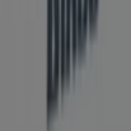
Wat we doen
Zakelijke oplossingen
Nieuws en media
Met ons samenwerken
Contact
Marketing en bedrijfsaanvragen
Winkel verkeerd weergegeven op de kaart
Wekelijkse advertentiefeedback
Technische problemen en algemene feedback
Index
Merken
Lokale merken
Winkels