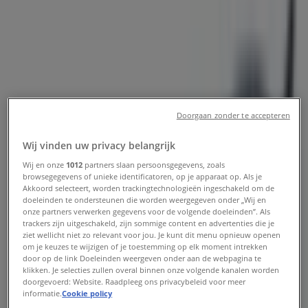
2c, Arnhem - Openingstijden en
aanbiedingen
Tiendeo in Arnhem
»
Auto & Fiets Aanbiedingen in Arnhem
Doorgaan zonder te accepteren
»
Alpina fietsen in Arnhem
»
Wij vinden uw privacy belangrijk
Alpina fietsen | Steenstraat 2c
Wij en onze
1012
partners slaan persoonsgegevens, zoals
browsegegevens of unieke identificatoren, op je apparaat op. Als je
Akkoord selecteert, worden trackingtechnologieën ingeschakeld om de
Kaart
0263700090
doeleinden te ondersteunen die worden weergegeven onder „Wij en
Kaart
0263700090
onze partners verwerken gegevens voor de volgende doeleinden”. Als
trackers zijn uitgeschakeld, zijn sommige content en advertenties die je
We staan op het punt nieuwe aanbiedingen te publiceren
ziet wellicht niet zo relevant voor jou. Je kunt dit menu opnieuw openen
van Alpina fietsen
om je keuzes te wijzigen of je toestemming op elk moment intrekken
door op de link Doeleinden weergeven onder aan de webpagina te
klikken. Je selecties zullen overal binnen onze volgende kanalen worden
Advertentie
doorgevoerd: Website. Raadpleeg ons privacybeleid voor meer
informatie.
Cookie policy