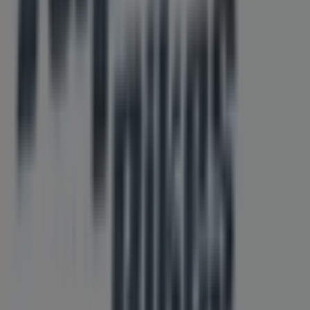
Tiendeo is onderdeel van Shopfully, het techbedrijf dat
lokaal winkelen wereldwijd opnieuw uitvindt.
Tiendeo