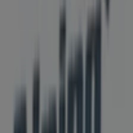
Alpina fietsen
Steenstraat 2c, Arnhem
134 m
Andere bedrijven uit Auto & Fiets in
Arnhem
Alpina fietsen
Welkom bij de winkel van
Alpina fietsen
op Tiendeo,
waar je de beste
aanbiedingen
,
promoties
en
catalogi
van dit toonaangevende merk in de
Auto & Fiets
-sector