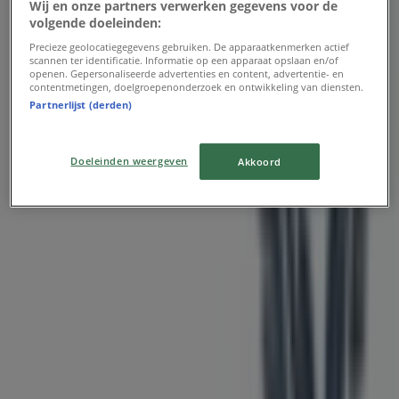
Wij en onze partners verwerken gegevens voor de
volgende doeleinden:
Precieze geolocatiegegevens gebruiken. De apparaatkenmerken actief
scannen ter identificatie. Informatie op een apparaat opslaan en/of
openen. Gepersonaliseerde advertenties en content, advertentie- en
contentmetingen, doelgroepenonderzoek en ontwikkeling van diensten.
Partnerlijst (derden)
Doeleinden weergeven
Akkoord
Dichtstbijzijnde winkels
Kruidvat
Steenstraat 42, Arnhem
89 m
Gesloten