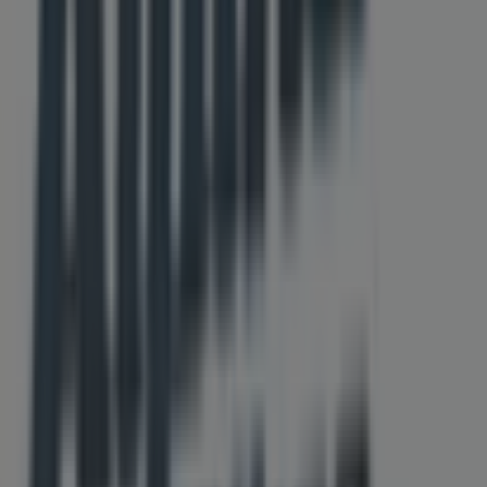
Meer informatie over Alpina fietsen
Bekijk andere winkels
van Alpina fietsen in Arnhem
Advertentie