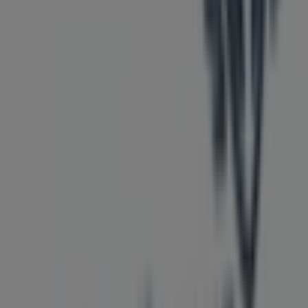
Hubo
Steenstraat 56D, Arnhem
115 m
Gesloten
Primera
Steenstraat 17A, Arnhem
133 m
Gesloten