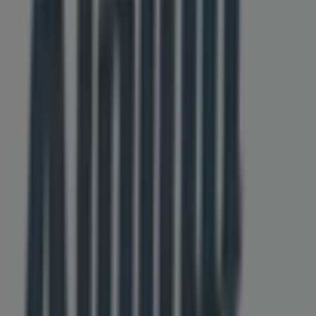
kunt ontdekken. Onze fysieke winkel is gevestigd op
Steenstraat 2c
,
Arnhem
, en biedt een breed
assortiment kwaliteitsproducten waarmee je kunt
besparen gedurende de hele maand
augustus 2026
.
Bij Tiendeo bieden we je alle actuele informatie over
Alpina fietsen
, zoals openingstijden, exclusieve
aanbiedingen en de exacte locatie van de winkel op
Steenstraat 2c
. Daarnaast krijg je toegang tot de
nieuwste catalogi van
Alpina fietsen
, waarin je de meest
recente promoties kunt ontdekken en kunt profiteren
van grote kortingen op
Auto & Fiets
-producten voor je
aankopen in
Arnhem
.
Mis de kans niet om de winkel van
Alpina fietsen
op
Steenstraat 2c
te bezoeken en een complete
winkelervaring te beleven. We nodigen je uit om de
promoties te ontdekken die we deze
augustus
voor je
hebben en om op de hoogte te blijven van de beste
aanbiedingen van
Alpina fietsen
in
Arnhem
. Bezoek ons
en begin vandaag nog met besparen!