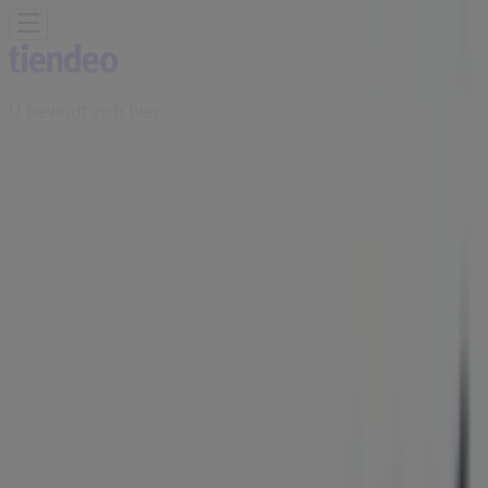
U bevindt zich hier:
Arnhem
Featured
Supermarkt
Kleding, Schoenen &
Accessoires
Warenhuis
Bouwmarkt & Tuin
Wonen &
Meubels
Computers & Elektronica
Drogisterij &
Parfumerie
Baby, Kind &
Speelgoed
Sport
Restaurants
Opticien
Boeken &
Muziek
Auto & Fiets
Biomarkt
Vakantie & Reizen
Advertentie
Alpina fietsen-winkel | Steenstraat