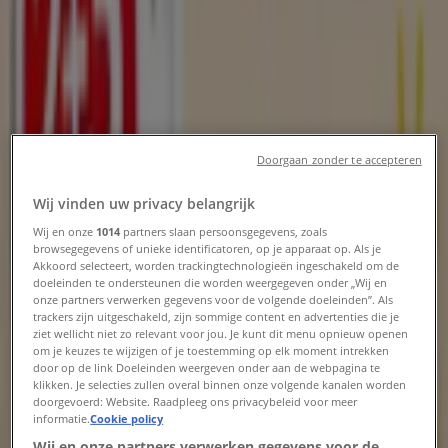
Kruidvat
Kleine a 1-3, Zwolle
836 m
Gesloten
Doorgaan zonder te accepteren
Wij vinden uw privacy belangrijk
Wij en onze
1014
partners slaan persoonsgegevens, zoals
Kruidvat
browsegegevens of unieke identificatoren, op je apparaat op. Als je
Akkoord selecteert, worden trackingtechnologieën ingeschakeld om de
Diezerstraat 52, Zwolle
doeleinden te ondersteunen die worden weergegeven onder „Wij en
onze partners verwerken gegevens voor de volgende doeleinden”. Als
977 m
trackers zijn uitgeschakeld, zijn sommige content en advertenties die je
ziet wellicht niet zo relevant voor jou. Je kunt dit menu opnieuw openen
om je keuzes te wijzigen of je toestemming op elk moment intrekken
Gesloten
door op de link Doeleinden weergeven onder aan de webpagina te
klikken. Je selecties zullen overal binnen onze volgende kanalen worden
doorgevoerd: Website. Raadpleeg ons privacybeleid voor meer
informatie.
Cookie policy
Wij en onze partners verwerken gegevens voor de