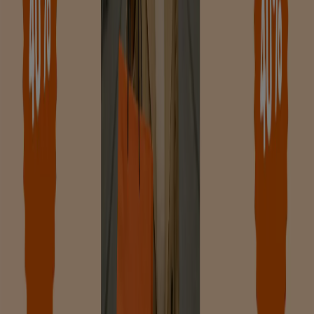
Kleding, Schoenen & Accessoires
catalogi in Zutphen
Flyers en beste aanbiedingen in
Zutphen
TV
smart
tv
Zwemkleding
Badpak
Naaimachine
wandelschoenen
doe-
het-zelf
mosselen
kersen
Kleding, Schoenen & Accessoires in
andere steden