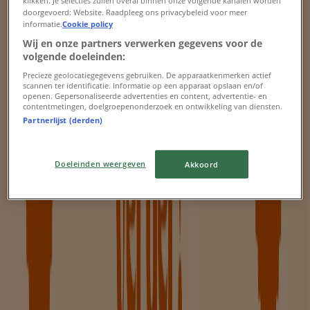
klikken. Je selecties zullen overal binnen onze volgende kanalen worden
Barrows
doorgevoerd: Website. Raadpleeg ons privacybeleid voor meer
informatie.
Cookie policy
Summer Sale
Wij en onze partners verwerken gegevens voor de
volgende doeleinden:
Verloopt 21-8
Zutphen
Precieze geolocatiegegevens gebruiken. De apparaatkenmerken actief
Nieuw
scannen ter identificatie. Informatie op een apparaat opslaan en/of
openen. Gepersonaliseerde advertenties en content, advertentie- en
contentmetingen, doelgroepenonderzoek en ontwikkeling van diensten.
Partnerlijst (derden)
Bonita
Doeleinden weergeven
Akkoord
Oprumingsverkoop
Verloopt 21-8
Zutphen
Nieuw
ten Cate
Ten Cate Verkoop