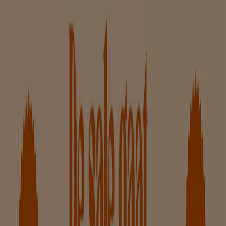
U bevindt zich hier:
Zutphen
Featured
Supermarkt
Kleding, Schoenen &
Accessoires
Warenhuis
Bouwmarkt & Tuin
Wonen &
Meubels
Computers & Elektronica
Drogisterij &
Parfumerie
Baby, Kind &
Speelgoed
Sport
Restaurants
Opticien
Boeken &
Muziek
Auto & Fiets
Biomarkt
Vakantie & Reizen
Advertentie
Kleding, Schoenen & Accessoires in