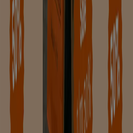
Tiendeo is onderdeel van Shopfully, het techbedrijf dat
lokaal winkelen wereldwijd opnieuw uitvindt.
Tiendeo
Wat we doen
Zakelijke oplossingen
Nieuws en media
Met ons samenwerken