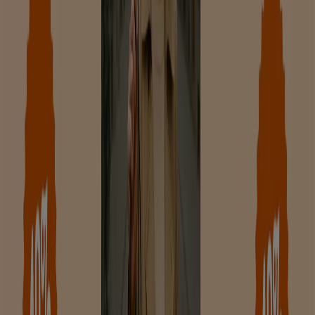
Verloopt 21-8
Zutphen
Nieuw
Monfrance Schoenmode
De Sale Gaat Verder!
Verloopt 21-8
Zutphen
Meer tonen
Advertentie