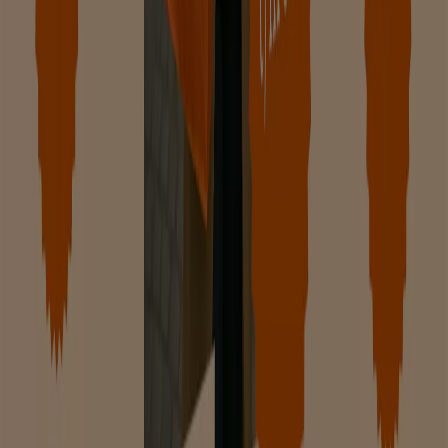
Contact
Marketing en bedrijfsaanvragen
Winkel verkeerd weergegeven op de kaart
Wekelijkse advertentiefeedback
Technische problemen en algemene feedback
Index
Merken
Lokale merken
Winkels
Winkels in de buurt
Producten
Lokale producten
Steden