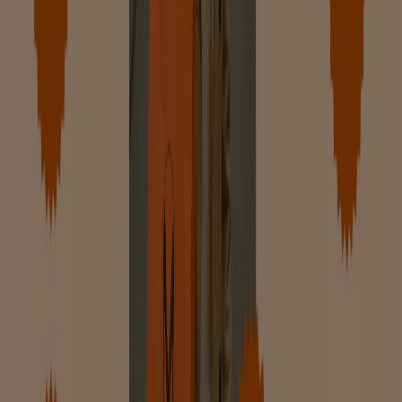
Amsterdam
Rotterdam
Den Haag
Utrecht
Eindhoven
Groningen
Haarlem
Breda
Tilburg
Arnhem
Nijmegen
Zwolle
Amersfoort
Apeldoorn
Almere
Enschede
Bekijk meer steden
Elk seizoen komen de folders met de nieuwe
kleding
collecties
uit. In deze sectie blijf je goed op hoogte van
de nieuwste
kleding, schoenen en mode accessiores
op
Tiendeo. Kleding kopen is soms noodzakelijk en soms
een puur genot. Blader daarom door de folders van
winkels als
H&M, Zara, Esprit, en de Bijenkorf
, en
combineer het nuttige met het aan gename.
De prijs
heeft een groot aandeel in de beslissing om een aankoop
wel of niet te maken. Blader daarom eerst door de
online folders
voordat je gaat
winkelen
om je winkel
route goed te plannen.
Zie Kleding, Schoenen & Accessoires aanbiedingen
Advertentie