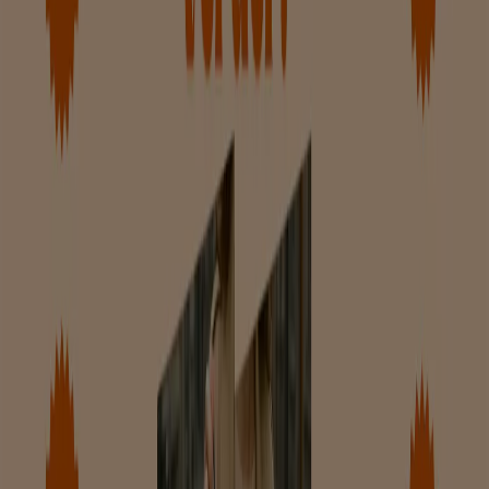
Verloopt 21-8
Zutphen
Advertentie
Nieuw
KidsBrandStore
Final Sale!