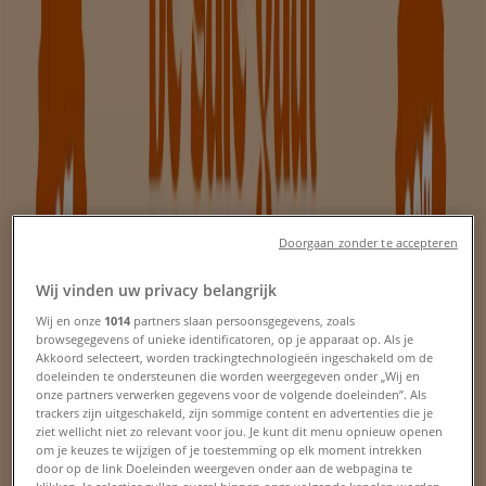
Zutphen - Sale, kortingscodes en
folders
Tiendeo in Zutphen
»
Kleding, Schoenen & Accessoires Aanbiedingen in
Zutphen
Nieuw
Doorgaan zonder te accepteren
Wij vinden uw privacy belangrijk
Replay
Wij en onze
1014
partners slaan persoonsgegevens, zoals
browsegegevens of unieke identificatoren, op je apparaat op. Als je
Replay Verkoop
Akkoord selecteert, worden trackingtechnologieën ingeschakeld om de
doeleinden te ondersteunen die worden weergegeven onder „Wij en
Verloopt 21-8
Zutphen
onze partners verwerken gegevens voor de volgende doeleinden”. Als
trackers zijn uitgeschakeld, zijn sommige content en advertenties die je
Nieuw
ziet wellicht niet zo relevant voor jou. Je kunt dit menu opnieuw openen
om je keuzes te wijzigen of je toestemming op elk moment intrekken
door op de link Doeleinden weergeven onder aan de webpagina te