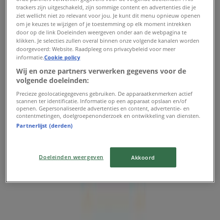
trackers zijn uitgeschakeld, zijn sommige content en advertenties die je
ziet wellicht niet zo relevant voor jou. Je kunt dit menu opnieuw openen
Ter Stal
om je keuzes te wijzigen of je toestemming op elk moment intrekken
door op de link Doeleinden weergeven onder aan de webpagina te
klikken. Je selecties zullen overal binnen onze volgende kanalen worden
Het Slot 2, Bunnik
doorgevoerd: Website. Raadpleeg ons privacybeleid voor meer
informatie.
Cookie policy
6.0 km
Wij en onze partners verwerken gegevens voor de
Open
volgende doeleinden:
Precieze geolocatiegegevens gebruiken. De apparaatkenmerken actief
scannen ter identificatie. Informatie op een apparaat opslaan en/of
openen. Gepersonaliseerde advertenties en content, advertentie- en
contentmetingen, doelgroepenonderzoek en ontwikkeling van diensten.
Partnerlijst (derden)
Ter Stal
Laan van Vollenhove 3019, Zeist
Doeleinden weergeven
Akkoord
6.9 km
Open